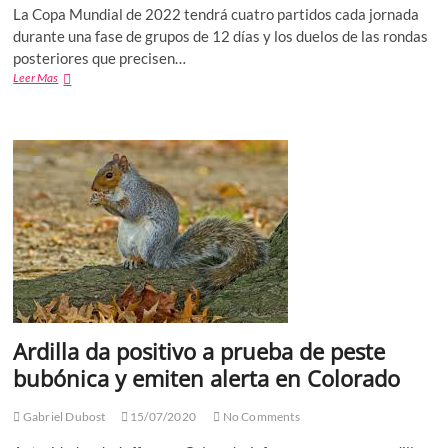
La Copa Mundial de 2022 tendrá cuatro partidos cada jornada
durante una fase de grupos de 12 días y los duelos de las rondas
posteriores que precisen…
Los
Leer Mas
horarios
del
Mundial
de
Qatar,
serán
de
las
4
am
y
las
13
horas
Ardilla da positivo a prueba de peste
tiempo
de
bubónica y emiten alerta en Colorado
México
Gabriel Dubost
15/07/2020
No Comments