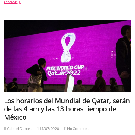
Hackean
Leer Mas
las
cuentas
de
Twitter
de
Obama,
Bill
Gates,
Elon
Musk,
Apple,
Joe
Biden,
Jeff
Bezos,
Warren
Buffett
Los horarios del Mundial de Qatar, serán
y
Michael
de las 4 am y las 13 horas tiempo de
Bloomberg
México
Gabriel Dubost
15/07/2020
No Comments