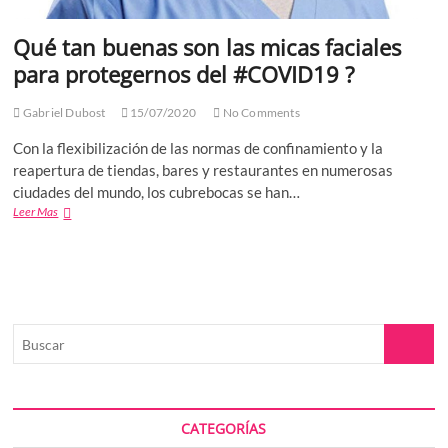
Qué tan buenas son las micas faciales
para protegernos del #COVID19 ?
Gabriel Dubost
15/07/2020
No Comments
Con la flexibilización de las normas de confinamiento y la
reapertura de tiendas, bares y restaurantes en numerosas
ciudades del mundo, los cubrebocas se han…
Qué
Leer Mas
tan
buenas
son
las
micas
faciales
Buscar
para
protegernos
del
#COVID19
?
CATEGORÍAS