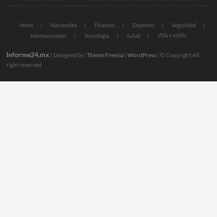
Home
Nacionales
Finanzas
Deportes
Seguridad
Vida y estilo
Internacionales
Tecnologia
Salud
Informe24.mx
| Designed by:
Theme Freesia
|
WordPress
| © Copyright All
right reserved