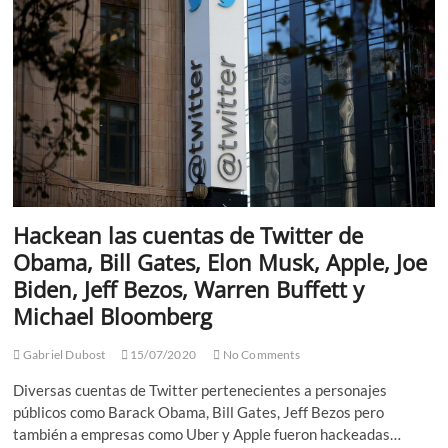
nueva
marca,
“Stellantis”
para
pelear
con
Toyota
y
Volkswagen
Hackean las cuentas de Twitter de
Obama, Bill Gates, Elon Musk, Apple, Joe
Biden, Jeff Bezos, Warren Buffett y
Michael Bloomberg
Gabriel Dubost
15/07/2020
No Comments
Diversas cuentas de Twitter pertenecientes a personajes
públicos como Barack Obama, Bill Gates, Jeff Bezos pero
también a empresas como Uber y Apple fueron hackeadas…