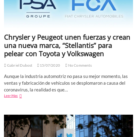
Chrysler y Peugeot unen fuerzas y crean
una nueva marca, “Stellantis” para
pelear con Toyota y Volkswagen
Gabriel Dubost
15/07/2020
No Comments
Aunque la industria automotriz no pasa su mejor momento, las
ventas y fabricación de vehículos se desplomaron a causa del
coronavirus, la realidad es que…
Chrysler
Leer Mas
y
Peugeot
unen
fuerzas
y
crean
una