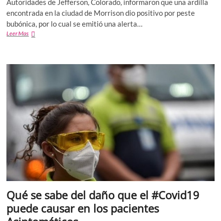
Autoridades de Jefferson, Colorado, informaron que una ardilla
encontrada en la ciudad de Morrison dio positivo por peste
bubónica, por lo cual se emitió una alerta…
Ardilla
Leer Mas
da
positivo
a
prueba
de
peste
bubónica
y
emiten
alerta
en
Colorado
Qué se sabe del daño que el #Covid19
puede causar en los pacientes