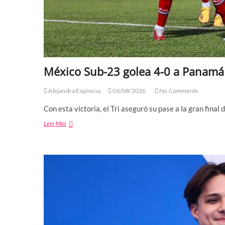
México Sub-23 golea 4-0 a Panamá
Alejandra Espinosa
06/08/2026
No Comments
Con esta victoria, el Tri aseguró su pase a la gran final
México
Leer Mas
Sub-
23
golea
4-
0
a
Panamá