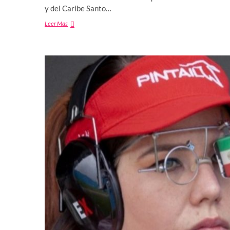
y del Caribe Santo…
Osmar
Leer Mas
Olvera
conquista
la
medalla
de
oro