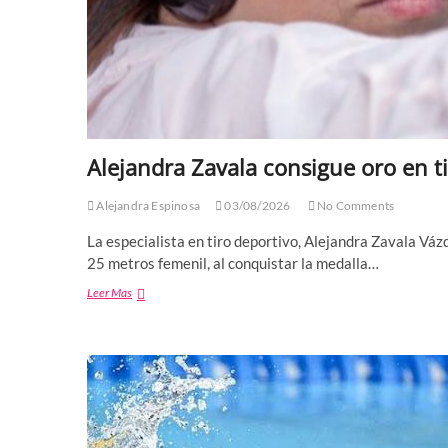
Alejandra Zavala consigue oro en t
Alejandra Espinosa
03/08/2026
No Comments
La especialista en tiro deportivo, Alejandra Zavala Váz
25 metros femenil, al conquistar la medalla…
Alejandra
Leer Mas
Zavala
consigue
oro
en
tiro
deportivo