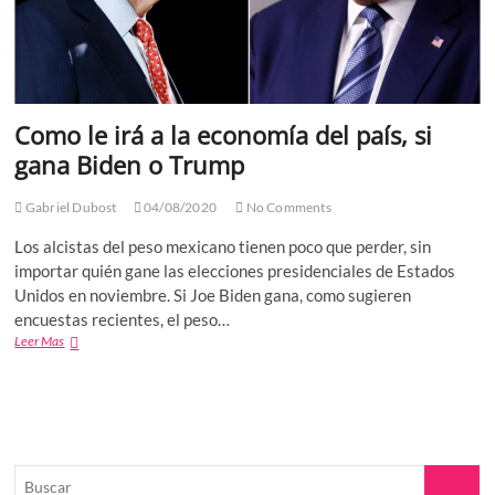
Como le irá a la economía del país, si
gana Biden o Trump
Gabriel Dubost
04/08/2020
No Comments
Los alcistas del peso mexicano tienen poco que perder, sin
importar quién gane las elecciones presidenciales de Estados
Unidos en noviembre. Si Joe Biden gana, como sugieren
encuestas recientes, el peso…
Como
Leer Mas
le
irá
a
la
economía
del
Buscar
país,