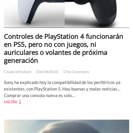
Controles de PlayStation 4 funcionarán
en PS5, pero no con juegos, ni
auriculares o volantes de próxima
generación
Gabriel Dubost
04/08/2020
No Comments
Sony ha explicado hoy la compatibilidad de los periféricos ya
existentes, con PlayStation 5. Hay buenas y malas noticias…
Comprar una consola nueva es solo…
Controles
Leer Mas
de
PlayStation
4
funcionarán
en
PS5,