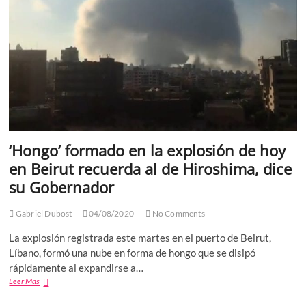
pero
no
con
juegos,
ni
auriculares
o
volantes
de
próxima
generación
‘Hongo’ formado en la explosión de hoy
en Beirut recuerda al de Hiroshima, dice
su Gobernador
Gabriel Dubost
04/08/2020
No Comments
La explosión registrada este martes en el puerto de Beirut,
Líbano, formó una nube en forma de hongo que se disipó
rápidamente al expandirse a…
‘Hongo’
Leer Mas
formado
en