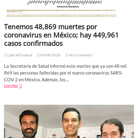
Tenemos 48,869 muertes por
coronavirus en México; hay 449,961
casos confirmados
Gabriel Dubost
04/08/2020
No Comments
La Secretaría de Salud informó este martes que ya son 48 mil
869 las personas fallecidas por el nuevo coronavirus SARS-
COV-2 en México. Además, los…
Tenemos
Leer Mas
48,869
muertes
por
coronavirus
en
México;
hay
449,961
casos