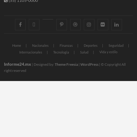
(55) 1105-0000
facebook
twitter
googleplus
pinterest
dribbble
instagram
flickr
linkedin
Home
Nacionales
Finanzas
Deportes
Seguridad
Vida y estilo
Internacionales
Tecnologia
Salud
Informe24.mx
| Designed by:
Theme Freesia
|
WordPress
| © Copyright All
right reserved