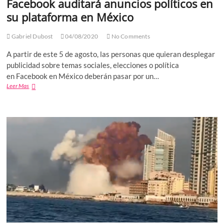
Facebook auditará anuncios políticos en
su plataforma en México
Gabriel Dubost
04/08/2020
No Comments
A partir de este 5 de agosto, las personas que quieran desplegar
publicidad sobre temas sociales, elecciones o política
en Facebook en México deberán pasar por un…
Facebook
Leer Mas
auditará
anuncios
políticos
en
su
plataforma
en
México