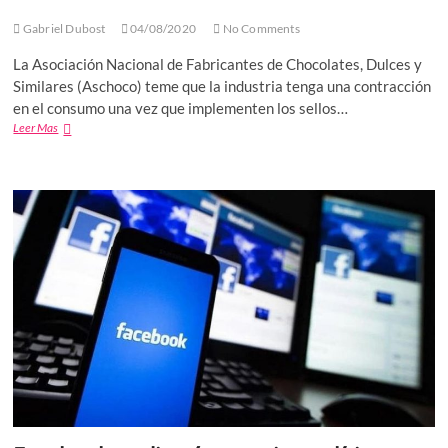
Gabriel Dubost
04/08/2020
No Comments
La Asociación Nacional de Fabricantes de Chocolates, Dulces y
Similares (Aschoco) teme que la industria tenga una contracción
en el consumo una vez que implementen los sellos…
La
Leer Mas
industria
del
chocolate
teme
baja
en
su
consumo
por
el
nuevo
etiquetado
en
México