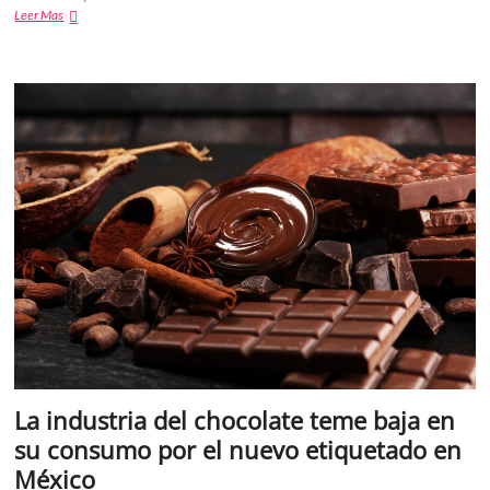
Disney
Leer Mas
Plus
por
fin
llegará
a
México,
entérate
cuando
llega
y
cuanto
costará?
La industria del chocolate teme baja en
su consumo por el nuevo etiquetado en
México