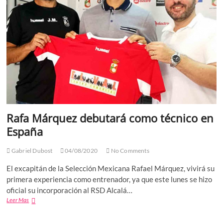
confirmados
Rafa Márquez debutará como técnico en
España
Gabriel Dubost
04/08/2020
No Comments
El excapitán de la Selección Mexicana Rafael Márquez, vivirá su
primera experiencia como entrenador, ya que este lunes se hizo
oficial su incorporación al RSD Alcalá…
Rafa
Leer Mas
Márquez
debutará