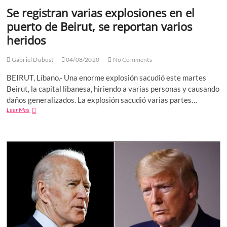
Se registran varias explosiones en el
puerto de Beirut, se reportan varios
heridos
Gabriel Dubost
04/08/2020
No Comments
BEIRUT, Líbano.- Una enorme explosión sacudió este martes
Beirut, la capital libanesa, hiriendo a varias personas y causando
daños generalizados. La explosión sacudió varias partes…
Se
Leer Mas
registran
varias
explosiones
en
el
puerto
de
Beirut,
se
reportan
varios
heridos