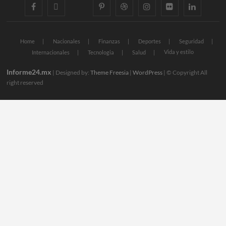
facebook
twitter
googleplus
pinterest
dribbble
instagram
flickr
linkedin
Home
Nacionales
Finanzas
Deportes
Seguridad
Vida y estilo
Internacionales
Tecnologia
Salud
Informe24.mx
| Designed by:
Theme Freesia
|
WordPress
| © Copyright All
right reserved