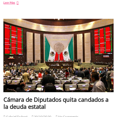
Under
Leer Mas
Armour,
enfrenta
una
crisis
que
podría
llevarlo
a
la
quiebra
Cámara de Diputados quita candados a
la deuda estatal
Gabriel Dubost
20/10/2020
No Comments