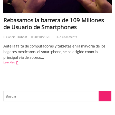
Rebasamos la barrera de 109 Millones
de Usuario de Smartphones
Gabriel Dubost
20/10/2020
No Comments
Ante la falta de computadoras y tabletas en la mayoría de los
hogares mexicanos, el smartphone, se ha erigido como la
principal vía de acceso…
Rebasamos
Leer Mas
la
barrera
de
109
Millones
de
Buscar
Usuario
de
Smartphones