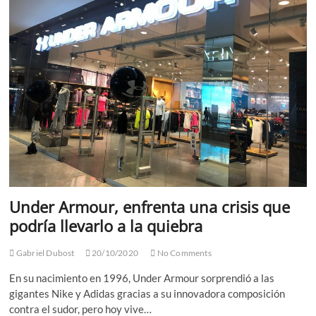
y
marcas
Under Armour, enfrenta una crisis que
podría llevarlo a la quiebra
Gabriel Dubost
20/10/2020
No Comments
En su nacimiento en 1996, Under Armour sorprendió a las
gigantes Nike y Adidas gracias a su innovadora composición
contra el sudor, pero hoy vive…