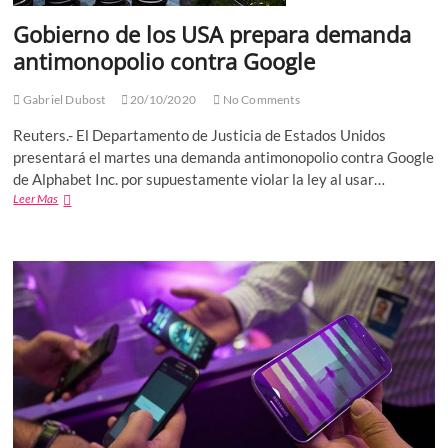
Gobierno de los USA prepara demanda
antimonopolio contra Google
Gabriel Dubost
20/10/2020
No Comments
Reuters.- El Departamento de Justicia de Estados Unidos
presentará el martes una demanda antimonopolio contra Google
de Alphabet Inc. por supuestamente violar la ley al usar…
Gobierno
Leer Mas
de
los
USA
prepara
demanda
antimonopolio
contra
Google