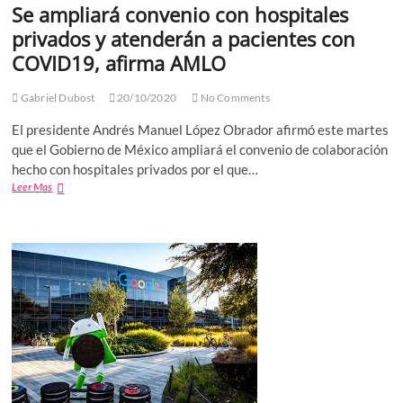
Se ampliará convenio con hospitales
privados y atenderán a pacientes con
COVID19, afirma AMLO
Gabriel Dubost
20/10/2020
No Comments
El presidente Andrés Manuel López Obrador afirmó este martes
que el Gobierno de México ampliará el convenio de colaboración
hecho con hospitales privados por el que…
Se
Leer Mas
ampliará
convenio
con
hospitales
privados
y
atenderán
a
pacientes
con
COVID19,
afirma
AMLO