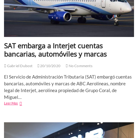
SAT embarga a Interjet cuentas
bancarias, automóviles y marcas
Gabriel Dubost
20/10/2020
No Comments
El Servicio de Administración Tributaria (SAT) embargó cuentas
bancarias, automóviles y marcas de ABC Aerolíneas, nombre
legal de Interjet, aerolínea propiedad de Grupo Coral, de
Miguel…
SAT
Leer Mas
embarga
a
Interjet
cuentas
bancarias,
automóviles