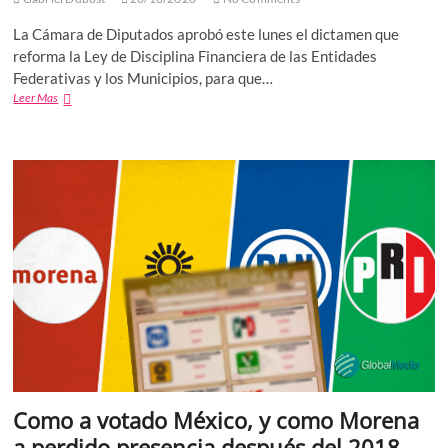
La Cámara de Diputados aprobó este lunes el dictamen que
reforma la Ley de Disciplina Financiera de las Entidades
Federativas y los Municipios, para que…
Cámara
Leer Mas
de
Diputados
quita
candados
a
la
deuda
estatal
Como a votado México, y como Morena
a perdido presencia después del 2018