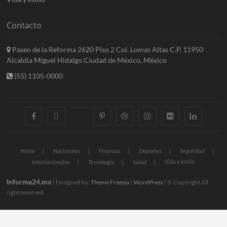
Contacto
Paseo de la Reforma 2620 Piso 2 Col. Lomas Altas C.P. 11950
Alcaldia Miguel Hidalgo Ciudad de México, México
(55) 1105-0000
facebook
twitter
googleplus
pinterest
dribbble
instagram
flickr
linkedin
Home
Nacionales
Finanzas
Deportes
Seguridad
Vida y estilo
Internacionales
Tecnologia
Salud
Informe24.mx
| Designed by:
Theme Freesia
|
WordPress
| © Copyright All
right reserved