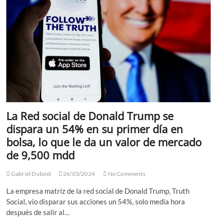
Popular,
medicinas,
doctores,
Procampo
y
las
estancias
infantiles
que
eran
un
gran
apoyo
La Red social de Donald Trump se
para
las
dispara un 54% en su primer día en
madres
bolsa, lo que le da un valor de mercado
trabajadoras,
regresaran
de 9,500 mdd
afirmó
Enrique
Gabriel Dubost
26/03/2024
No Comments
Várgas
La empresa matriz de la red social de Donald Trump, Truth
Social, vio disparar sus acciones un 54%, solo media hora
después de salir al…