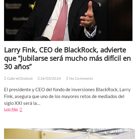
Larry Fink, CEO de BlackRock, advierte
que “Jubilarse será mucho más difícil en
30 años”
Gabriel Dubost
26/03/2024
No Comments
El presidente y CEO del fondo de inversiones BlackRock, Larry
Fink, asegura que uno de los mayores retos de mediados del
siglo XXI será la…
Larry
Leer Mas
Fink,
CEO
de
BlackRock,
advierte