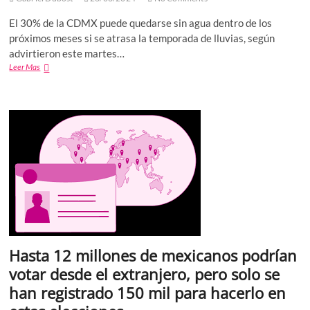
El 30% de la CDMX puede quedarse sin agua dentro de los
próximos meses si se atrasa la temporada de lluvias, según
advirtieron este martes…
Más
Leer Mas
del
30%
de
la
CDMX
se
quedará
sin
agua
si
no
llueve,
de
secarse
Hasta 12 millones de mexicanos podrían
el
Cutzamala,
votar desde el extranjero, pero solo se
Iztapalapa
han registrado 150 mil para hacerlo en
y
Xochimilco,