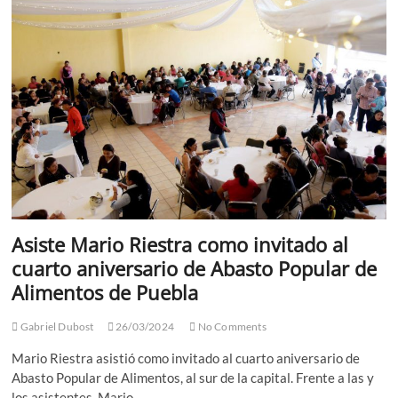
que
“Jubilarse
será
mucho
más
difícil
en
30
años”
Asiste Mario Riestra como invitado al
cuarto aniversario de Abasto Popular de
Alimentos de Puebla
Gabriel Dubost
26/03/2024
No Comments
Mario Riestra asistió como invitado al cuarto aniversario de
Abasto Popular de Alimentos, al sur de la capital. Frente a las y
los asistentes, Mario…