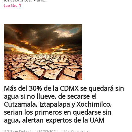
Asiste
Leer Mas
Mario
Riestra
como
invitado
al
cuarto
aniversario
de
Abasto
Popular
de
Alimentos
de
Puebla
Más del 30% de la CDMX se quedará sin
agua si no llueve, de secarse el
Cutzamala, Iztapalapa y Xochimilco,
serian los primeros en quedarse sin
agua, alertan expertos de la UAM
Gabriel Dubost
26/03/2024
No Comments