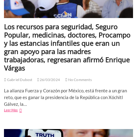
Los recursos para seguridad, Seguro
Popular, medicinas, doctores, Procampo
y las estancias infantiles que eran un
gran apoyo para las madres
trabajadoras, regresaran afirmó Enrique
Várgas
Gabriel Dubost
26/03/2024
No Comments
La alianza Fuerza y Corazón por México, está frente a un gran
reto, que es ganar la presidencia de la República con Xóchitl
Gálvez, la…
Los
Leer Mas
recursos
para
seguridad,
Seguro