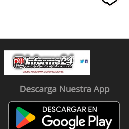
9,500
mdd
Descarga Nuestra App