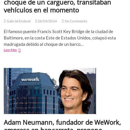
choque de un carguero, transitaban
mil
para
vehículos en el momento
hacerlo
en
Gabriel Dubost
estas
26/03/2024
No Comments
elecciones
El famoso puente Francis Scott Key Bridge de la ciudad de
Baltimore, en la costa Este de Estados Unidos, colapsó esta
madrugada debido al choque de un barco…
Colapsa
Leer Mas
puente
en
Baltimore
por
el
choque
de
un
carguero,
transitaban
vehículos
en
el
Adam Neumann, fundador de WeWork,
momento
empresa en bancarrota, propone