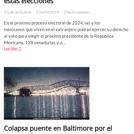
estas elecciones
serian
los
Gabriel Dubost
26/03/2024
No Comments
primeros
en
En el próximo proceso electoral de 2024, las y los
quedarse
mexicanos que viven en el extranjero podrán ejercer su derecho
sin
agua,
al voto para elegir al próximo presidente de la República
alertan
Mexicana, 128 senadurías y a…
expertos
Hasta
Leer Mas
de
12
la
millones
UAM
de
mexicanos
podrían
votar
desde
el
extranjero,
pero
solo
se
han
registrado
Colapsa puente en Baltimore por el
150