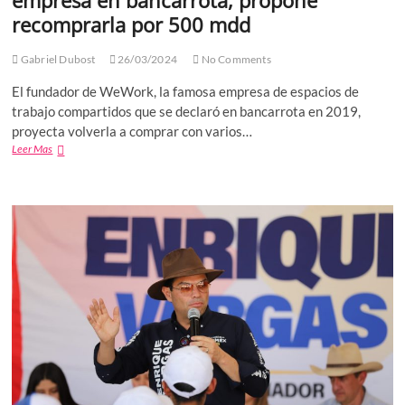
recomprarla por 500 mdd
Gabriel Dubost
26/03/2024
No Comments
El fundador de WeWork, la famosa empresa de espacios de
trabajo compartidos que se declaró en bancarrota en 2019,
proyecta volverla a comprar con varios…
Adam
Leer Mas
Neumann,
fundador
de
WeWork,
empresa
en
bancarrota,
propone
recomprarla
por
500
mdd