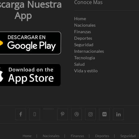
carga Nuestra
Conoce Mas
App
Home
Nacionales
Finanzas
Deportes
Seguridad
Internacionales
Tecnologia
Salud
Vida y estilo
facebook
twitter
googleplus
pinterest
dribbble
instagram
flickr
linkedin
Home
Nacionales
Finanzas
Deportes
Seguridad