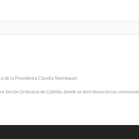
sta de la Presidenta Claudia Sheinbaum
ra Sesión Ordinaria de Cabildo, donde se distribuyeron las comisione