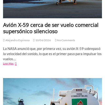
Avión X-59 cerca de ser vuelo comercial
supersónico silencioso
Alejandra Espinosa
10/06/2026
No Comments
La NASA anunció que, por primera vez, su avión X-59 sobrepasó
la velocidad del sonido, lo que es el primer paso para impulsar los
vuelos…
Avión
Leer Mas
X-
59
cerca
de
ser
vuelo
comercial
supersónico
silencioso