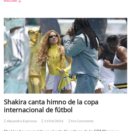
INE
nuevo
modelo
de
Credencial
para
Votar
con
mayores
medidas
de
seguridad
Shakira canta himno de la copa
internacional de fútbol
Alejandra Espinosa
11/06/2026
No Comments