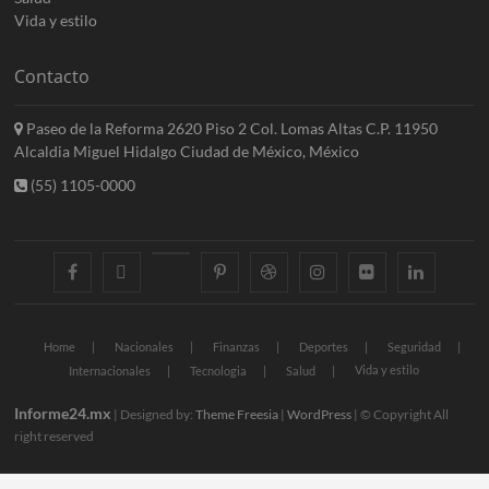
Vida y estilo
Contacto
Paseo de la Reforma 2620 Piso 2 Col. Lomas Altas C.P. 11950
Alcaldia Miguel Hidalgo Ciudad de México, México
(55) 1105-0000
facebook
twitter
googleplus
pinterest
dribbble
instagram
flickr
linkedin
Home
Nacionales
Finanzas
Deportes
Seguridad
Vida y estilo
Internacionales
Tecnologia
Salud
Informe24.mx
| Designed by:
Theme Freesia
|
WordPress
| © Copyright All
right reserved