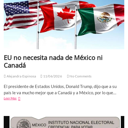
EU no necesita nada de México ni
Canadá
Alejandra Espinosa
11/06/2026
No Comments
El presidente de Estados Unidos, Donald Trump, dijo que a su
país le va mucho mejor que a Canadá y a México, por lo que…
EU
Leer Mas
no
necesita
nada
de
México