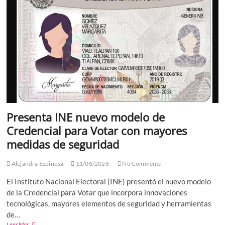
ni
Canadá
Presenta INE nuevo modelo de
Credencial para Votar con mayores
medidas de seguridad
Alejandra Espinosa
11/06/2026
No Comments
El Instituto Nacional Electoral (INE) presentó el nuevo modelo
de la Credencial para Votar que incorpora innovaciones
tecnológicas, mayores elementos de seguridad y herramientas
de…
Presenta
Leer Mas