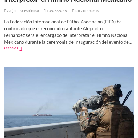
Alejandra Espinosa
10/06/2026
No Comments
La Federación Internacional de Fútbol Asociación (FIFA) ha
confirmado que el reconocido cantante Alejandro
Fernández será el encargado de interpretar el Himno Nacional
Mexicano durante la ceremonia de inauguración del evento de…
Alejandro
Leer Mas
Fernández
encargado
de
interpretar
el
Himno
Nacional
Mexicano