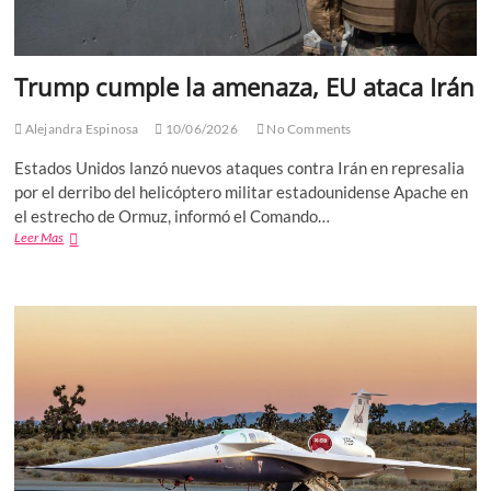
Trump cumple la amenaza, EU ataca Irán
Alejandra Espinosa
10/06/2026
No Comments
Estados Unidos lanzó nuevos ataques contra Irán en represalia
por el derribo del helicóptero militar estadounidense Apache en
el estrecho de Ormuz, informó el Comando…
Trump
Leer Mas
cumple
la
amenaza,
EU
ataca
Irán