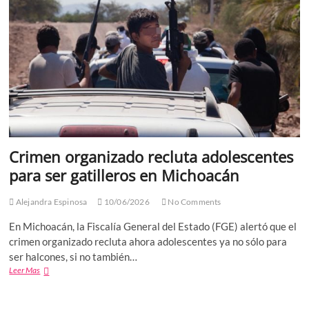
Oaxaca
Crimen organizado recluta adolescentes
para ser gatilleros en Michoacán
Alejandra Espinosa
10/06/2026
No Comments
En Michoacán, la Fiscalía General del Estado (FGE) alertó que el
crimen organizado recluta ahora adolescentes ya no sólo para
ser halcones, si no también…
Crimen
Leer Mas
organizado
recluta
adolescentes