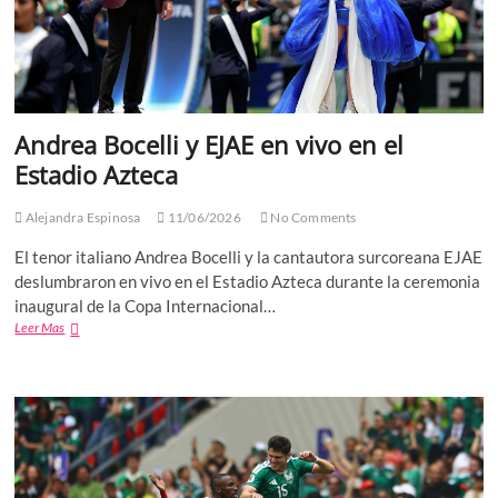
Andrea Bocelli y EJAE en vivo en el
Estadio Azteca
Alejandra Espinosa
11/06/2026
No Comments
El tenor italiano Andrea Bocelli y la cantautora surcoreana EJAE
deslumbraron en vivo en el Estadio Azteca durante la ceremonia
inaugural de la Copa Internacional…
Andrea
Leer Mas
Bocelli
y
EJAE
en
vivo
en
el
Estadio