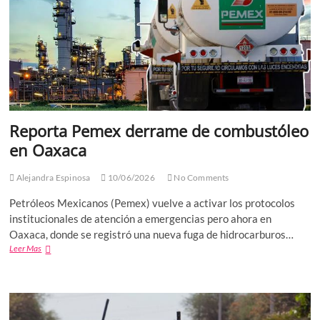
Reporta Pemex derrame de combustóleo
en Oaxaca
Alejandra Espinosa
10/06/2026
No Comments
Petróleos Mexicanos (Pemex) vuelve a activar los protocolos
institucionales de atención a emergencias pero ahora en
Oaxaca, donde se registró una nueva fuga de hidrocarburos…
Reporta
Leer Mas
Pemex
derrame
de
combustóleo
en