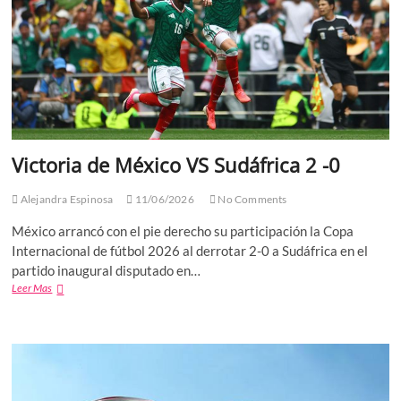
Azteca
Victoria de México VS Sudáfrica 2 -0
Alejandra Espinosa
11/06/2026
No Comments
México arrancó con el pie derecho su participación la Copa
Internacional de fútbol 2026 al derrotar 2-0 a Sudáfrica en el
partido inaugural disputado en…
Victoria
Leer Mas
de
México
VS
Sudáfrica
2
-0