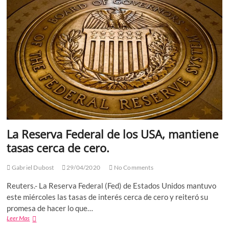
coronavirus:
Trump
La Reserva Federal de los USA, mantiene
tasas cerca de cero.
Gabriel Dubost
29/04/2020
No Comments
Reuters.- La Reserva Federal (Fed) de Estados Unidos mantuvo
este miércoles las tasas de interés cerca de cero y reiteró su
promesa de hacer lo que…
La
Leer Mas
Reserva