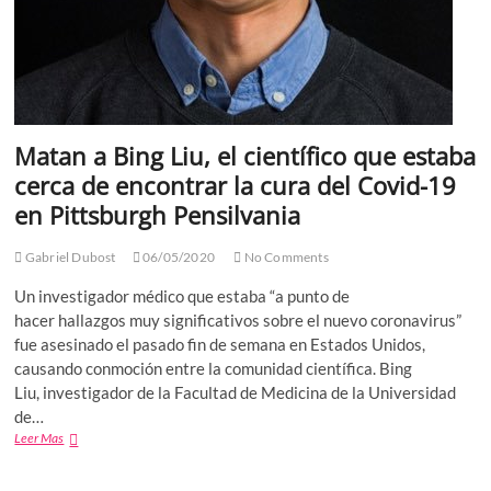
Matan a Bing Liu, el científico que estaba
cerca de encontrar la cura del Covid-19
en Pittsburgh Pensilvania
Gabriel Dubost
06/05/2020
No Comments
Un investigador médico que estaba “a punto de
hacer hallazgos muy significativos sobre el nuevo coronavirus”
fue asesinado el pasado fin de semana en Estados Unidos,
causando conmoción entre la comunidad científica. Bing
Liu, investigador de la Facultad de Medicina de la Universidad
de…
Matan
Leer Mas
a
Bing