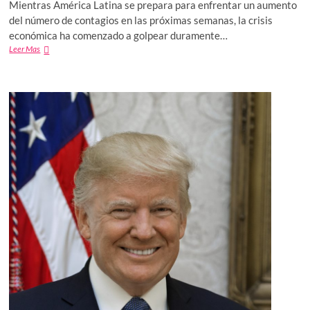
Mientras América Latina se prepara para enfrentar un aumento
del número de contagios en las próximas semanas, la crisis
económica ha comenzado a golpear duramente…
“Esta
Leer Mas
podría
ser
la
peor
crisis
económica
que
América
Latina
ha
tenido
en
su
historia”