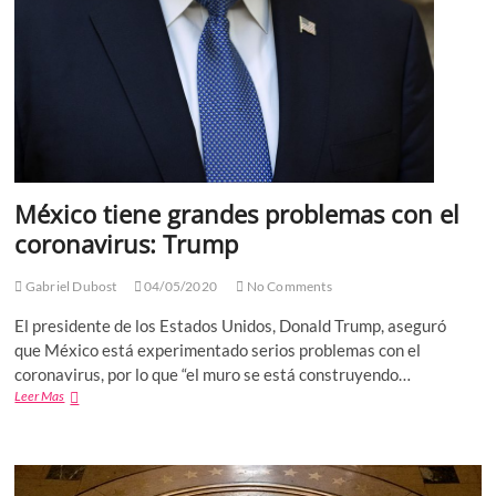
México tiene grandes problemas con el
coronavirus: Trump
Gabriel Dubost
04/05/2020
No Comments
El presidente de los Estados Unidos, Donald Trump, aseguró
que México está experimentado serios problemas con el
coronavirus, por lo que “el muro se está construyendo…
México
Leer Mas
tiene
grandes
problemas
con
el