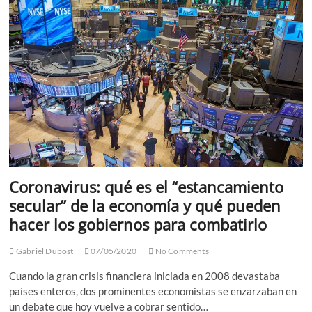
USA,
hasta
el
momento
van
20.5
Millones
Coronavirus: qué es el “estancamiento
secular” de la economía y qué pueden
hacer los gobiernos para combatirlo
Gabriel Dubost
07/05/2020
No Comments
Cuando la gran crisis financiera iniciada en 2008 devastaba
países enteros, dos prominentes economistas se enzarzaban en
un debate que hoy vuelve a cobrar sentido…