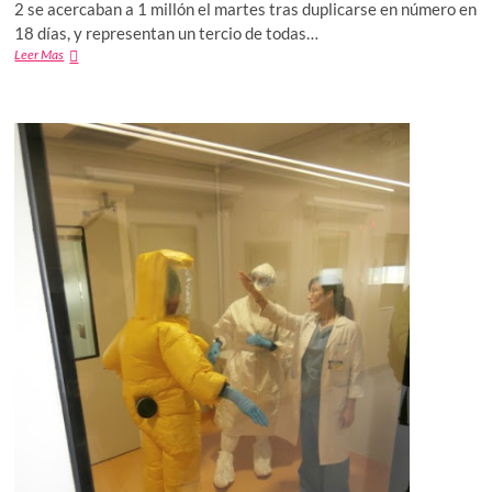
2 se acercaban a 1 millón el martes tras duplicarse en número en
18 días, y representan un tercio de todas…
USA
Leer Mas
se
acerca
al
millón
de
casos
de
coronavirus,
tiene
1
de
cada
3
contagiados
en
el
mundo