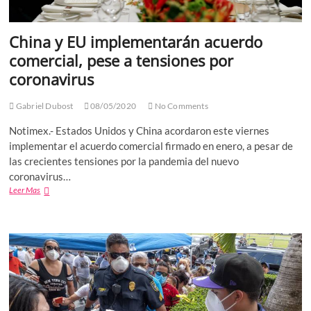
China y EU implementarán acuerdo
comercial, pese a tensiones por
coronavirus
Gabriel Dubost
08/05/2020
No Comments
Notimex.- Estados Unidos y China acordaron este viernes
implementar el acuerdo comercial firmado en enero, a pesar de
las crecientes tensiones por la pandemia del nuevo
coronavirus…
China
Leer Mas
y
EU
implementarán
acuerdo
comercial,
pese
a
tensiones
por