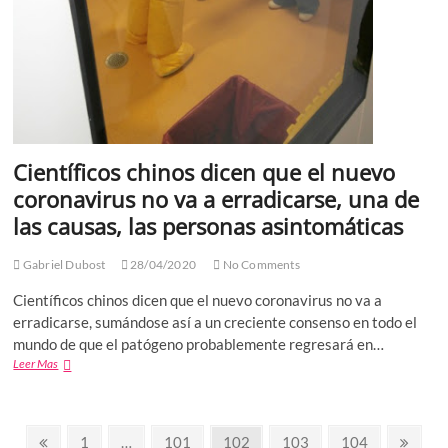
Científicos chinos dicen que el nuevo
coronavirus no va a erradicarse, una de
las causas, las personas asintomáticas
Gabriel Dubost
28/04/2020
No Comments
Científicos chinos dicen que el nuevo coronavirus no va a
erradicarse, sumándose así a un creciente consenso en todo el
mundo de que el patógeno probablemente regresará en…
Científicos
Leer Mas
chinos
dicen
que
Paginación
el
Previous
Page
Page
Page
Page
Page
Next
1
…
101
102
103
104