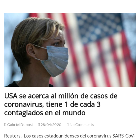
Federal
de
los
USA,
mantiene
tasas
cerca
de
cero.
USA se acerca al millón de casos de
coronavirus, tiene 1 de cada 3
contagiados en el mundo
Gabriel Dubost
28/04/2020
No Comments
Reuters.- Los casos estadounidenses del coronavirus SARS-CoV-