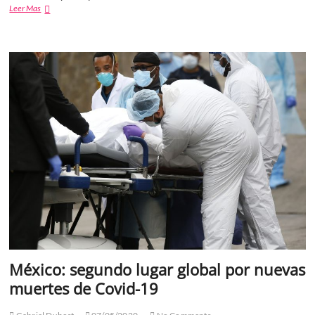
Coronavirus:
Leer Mas
qué
es
el
“estancamiento
secular”
de
la
economía
y
qué
pueden
hacer
los
gobiernos
para
combatirlo
México: segundo lugar global por nuevas
muertes de Covid-19