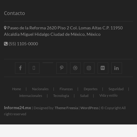
Contacto
Paseo de la Reforma 2620 Piso 2 Col. Lomas Altas C.P. 11950
Alcaldia Miguel Hidalgo Ciudad de México, México
(55) 1105-0000
facebook
twitter
googleplus
pinterest
dribbble
instagram
flickr
linkedin
Home
Nacionales
Finanzas
Deportes
Seguridad
Vida y estilo
Internacionales
Tecnologia
Salud
Informe24.mx
| Designed by:
Theme Freesia
|
WordPress
| © Copyright All
right reserved