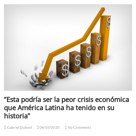
Liu,
el
científico
que
estaba
cerca
de
encontrar
la
cura
del
Covid-
19
en
Pittsburgh
Pensilvania
“Esta podría ser la peor crisis económica
que América Latina ha tenido en su
historia”
Gabriel Dubost
04/05/2020
No Comments