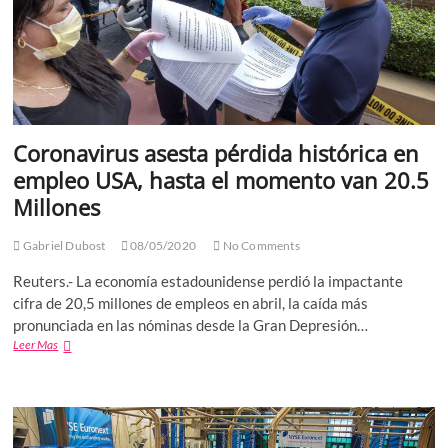
coronavirus
Coronavirus asesta pérdida histórica en
empleo USA, hasta el momento van 20.5
Millones
Gabriel Dubost
08/05/2020
No Comments
Reuters.- La economía estadounidense perdió la impactante
cifra de 20,5 millones de empleos en abril, la caída más
pronunciada en las nóminas desde la Gran Depresión…
Coronavirus
Leer Mas
asesta
pérdida
histórica
en
empleo