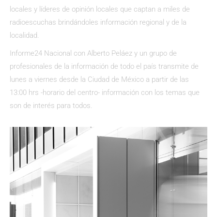
locales y líderes de opinión locales que captan a miles de
radioescuchas brindándoles información regional y de la
localidad.
Informe24 Nacional con Alberto Peláez y un grupo de
profesionales de la información de todo el país transmite de
lunes a viernes desde la Ciudad de México a partir de las
13:00 hrs -horario del centro- información con los temas que
son de interés para todos.