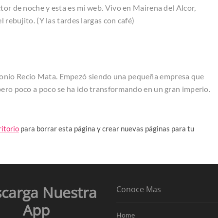
tor de noche y esta es mi web. Vivo en Mairena del Alcor,
 rebujito. (Y las tardes largas con café)
tonio Recio Mata. Empezó siendo una pequeña empresa que
pero poco a poco se ha ido transformando en un gran imperio.
ritorio
para borrar esta página y crear nuevas páginas para tu
carga Nuestra
Conoce Mas
App
Home