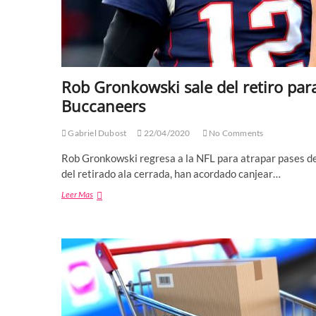
Rob Gronkowski sale del retiro pa
Buccaneers
Gabriel Dubost
22/04/2020
No Comments
Rob Gronkowski regresa a la NFL para atrapar pases d
del retirado ala cerrada, han acordado canjear…
Rob
Leer Mas
Gronkowski
sale
del
retiro
para
unirse
a
Tom
Brady