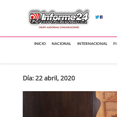
Skip
to
In
content
TODO EL
INICIO
NACIONAL
INTERNACIONAL
F
Día:
22 abril, 2020