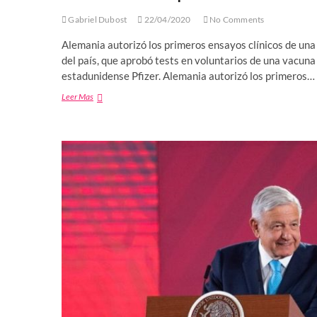
Gabriel Dubost
22/04/2020
No Comments
Alemania autorizó los primeros ensayos clínicos de una
del país, que aprobó tests en voluntarios de una vacuna
estadunidense Pfizer. Alemania autorizó los primeros…
Alemania
Leer Mas
inicia
pruebas
en
humanos
de
vacuna
contra
Covid-
19