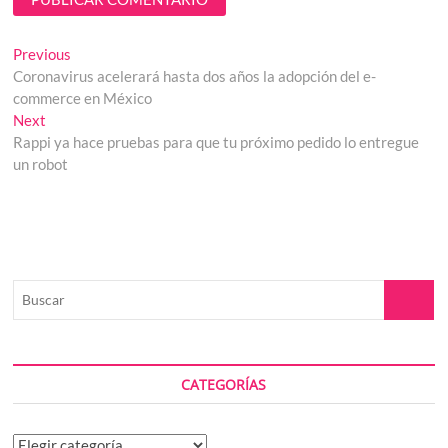
Navegación
Previous
Previous
post:
Coronavirus acelerará hasta dos años la adopción del e-
de
commerce en México
entradas
Next
Next
post:
Rappi ya hace pruebas para que tu próximo pedido lo entregue
un robot
Buscar
CATEGORÍAS
Categorías