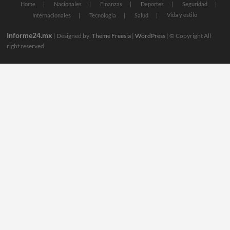
Home
Nacionales
Finanzas
Deportes
Seguridad
Vida y estilo
Internacionales
Tecnologia
Salud
Informe24.mx
| Designed by:
Theme Freesia
|
WordPress
| © Copyright All
right reserved