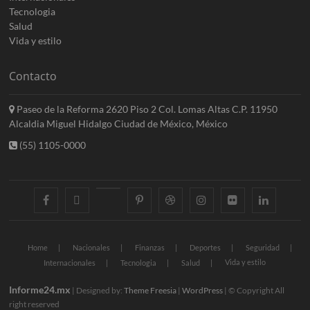
Tecnologia
Salud
Vida y estilo
Contacto
Paseo de la Reforma 2620 Piso 2 Col. Lomas Altas C.P. 11950
Alcaldia Miguel Hidalgo Ciudad de México, México
(55) 1105-0000
facebook
twitter
googleplus
pinterest
dribbble
instagram
flickr
linkedin
Home
Nacionales
Finanzas
Deportes
Seguridad
Vida y estilo
Internacionales
Tecnologia
Salud
Informe24.mx
| Designed by:
Theme Freesia
|
WordPress
| © Copyright All
right reserved