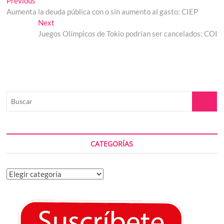
Navegación
Previous
post:
Aumenta la deuda pública con o sin aumento al gasto: CIEP
de
Next
Next
entradas
post:
Juegos Olímpicos de Tokio podrían ser cancelados: COI
Buscar
CATEGORÍAS
Categorías