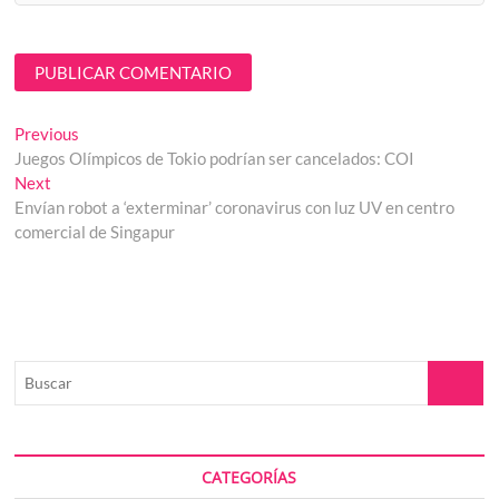
Navegación
Previous
Previous
post:
Juegos Olímpicos de Tokio podrían ser cancelados: COI
de
Next
Next
entradas
post:
Envían robot a ‘exterminar’ coronavirus con luz UV en centro
comercial de Singapur
Buscar
CATEGORÍAS