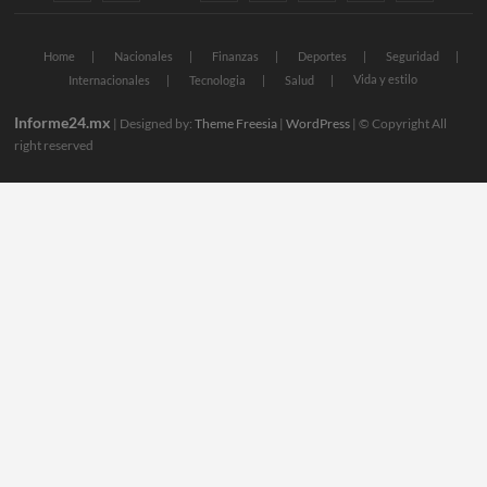
Home
Nacionales
Finanzas
Deportes
Seguridad
Vida y estilo
Internacionales
Tecnologia
Salud
Informe24.mx
| Designed by:
Theme Freesia
|
WordPress
| © Copyright All
right reserved