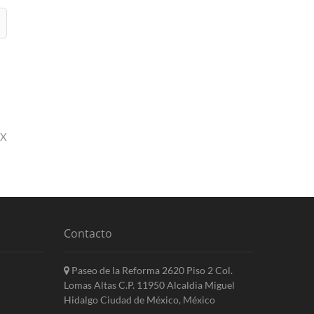
MX
Contacto
Paseo de la Reforma 2620 Piso 2 Col.
Lomas Altas C.P. 11950 Alcaldia Miguel
Hidalgo Ciudad de México, México