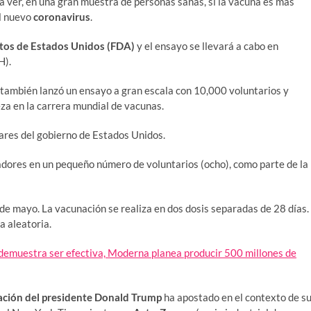
rá ver, en una gran muestra de personas sanas, si la vacuna es más
el nuevo
coronavirus
.
os de Estados Unidos (FDA)
y el ensayo se llevará a cabo en
H).
 también lanzó un ensayo a gran escala con 10,000 voluntarios y
eza en la carrera mundial de vacunas.
lares del gobierno de Estados Unidos.
adores en un pequeño número de voluntarios (ocho), como parte de la
 de mayo. La vacunación se realiza en dos dosis separadas de 28 días.
a aleatoria.
 demuestra ser efectiva, Moderna planea producir 500 millones de
ación del presidente Donald Trump
ha apostado en el contexto de s