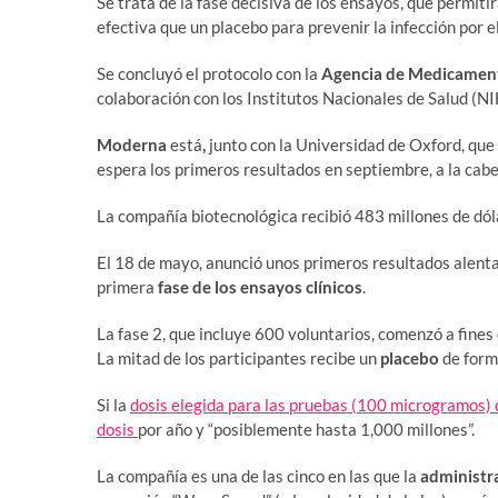
Se trata de la fase decisiva de los ensayos, que permiti
efectiva que un placebo para prevenir la infección por 
Se concluyó el protocolo con la
Agencia de Medicament
colaboración con los Institutos Nacionales de Salud (NI
Moderna
está
,
junto con la Universidad de Oxford, que
espera los primeros resultados en septiembre, a la cab
La compañía biotecnológica recibió 483 millones de dó
El 18 de mayo, anunció unos primeros resultados alent
primera
fase de los ensayos clínicos
.
La fase 2, que incluye 600 voluntarios, comenzó a fines
La mitad de los participantes recibe un
placebo
de form
Si la
dosis elegida para las pruebas (100 microgramos)
dosis
por año y “posiblemente hasta 1,000 millones”.
La compañía es una de las cinco en las que la
administr