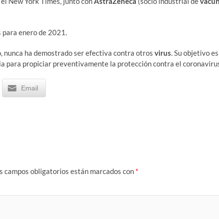
n el New York Times, junto con
AstraZeneca
(socio industrial de
vacu
as para enero de 2021.
, nunca ha demostrado ser efectiva contra otros
virus
. Su objetivo es
ia para propiciar preventivamente la protección contra el coronaviru
Email
s campos obligatorios están marcados con
*