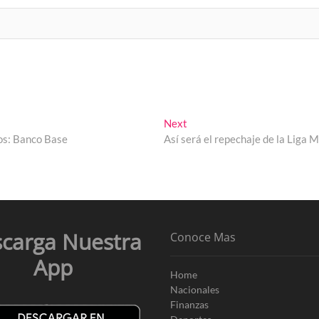
Next
Next
post:
os: Banco Base
Así será el repechaje de la Liga 
carga Nuestra
Conoce Mas
App
Home
Nacionales
Finanzas