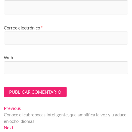
Correo electrónico
*
Web
Navegación
Previous
Previous
post:
Conoce el cubrebocas inteligente, que amplifica la voz y traduce
de
en ocho idiomas
entradas
Next
Next