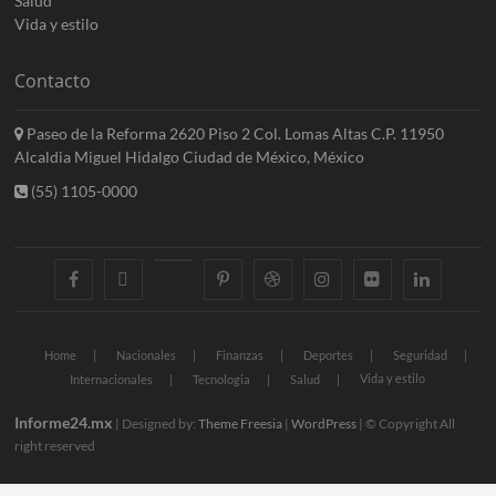
Salud
Vida y estilo
Contacto
Paseo de la Reforma 2620 Piso 2 Col. Lomas Altas C.P. 11950
Alcaldia Miguel Hidalgo Ciudad de México, México
(55) 1105-0000
facebook
twitter
googleplus
pinterest
dribbble
instagram
flickr
linkedin
Home
Nacionales
Finanzas
Deportes
Seguridad
Vida y estilo
Internacionales
Tecnologia
Salud
Informe24.mx
| Designed by:
Theme Freesia
|
WordPress
| © Copyright All
right reserved