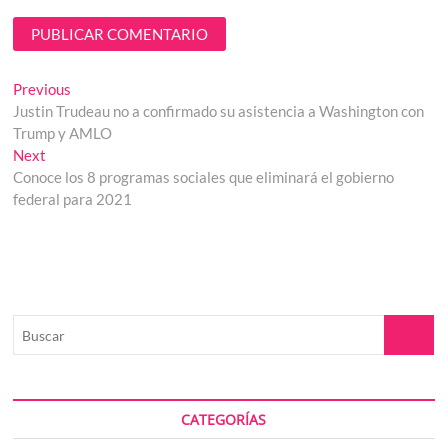
Navegación
Previous
Previous
post:
Justin Trudeau no a confirmado su asistencia a Washington con
de
Trump y AMLO
entradas
Next
Next
post:
Conoce los 8 programas sociales que eliminará el gobierno
federal para 2021
Buscar
CATEGORÍAS