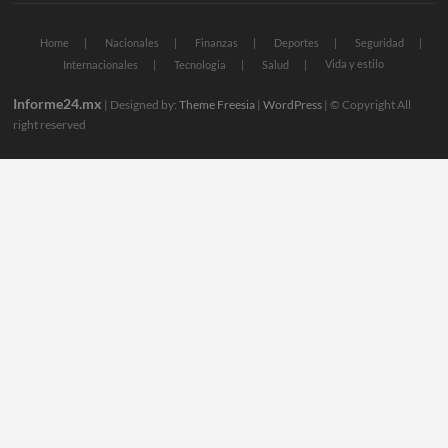
Home
Nacionales
Finanzas
Deportes
Seguridad
Vida y estilo
Internacionales
Tecnologia
Salud
Informe24.mx
| Designed by:
Theme Freesia
|
WordPress
| © Copyright All
right reserved