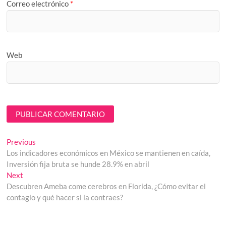
Correo electrónico
*
Web
Navegación
Previous
Previous
post:
Los indicadores económicos en México se mantienen en caída,
de
Inversión fija bruta se hunde 28.9% en abril
entradas
Next
Next
post:
Descubren Ameba come cerebros en Florida, ¿Cómo evitar el
contagio y qué hacer si la contraes?