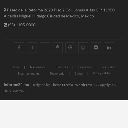
Paseo de la Reforma 2620 Piso 2 Col. Lomas Altas C.P. 11950
Alcaldia Miguel Hidalgo Ciudad de México, México
(55) 1105-0000
facebook
twitter
googleplus
pinterest
dribbble
instagram
flickr
linkedin
Home
Nacionales
Finanzas
Deportes
Seguridad
Vida y estilo
Internacionales
Tecnologia
Salud
Informe24.mx
| Designed by:
Theme Freesia
|
WordPress
| © Copyright All
right reserved