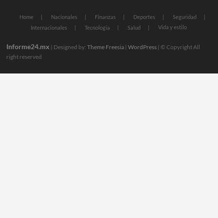
Home
Nacionales
Finanzas
Deportes
Seguridad
Vida y estilo
Internacionales
Tecnologia
Salud
Informe24.mx
| Designed by:
Theme Freesia
|
WordPress
| © Copyright All
right reserved