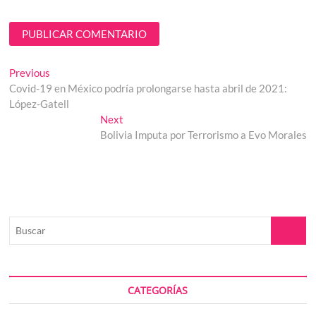
Navegación
Previous
Previous
post:
Covid-19 en México podría prolongarse hasta abril de 2021:
de
López-Gatell
entradas
Next
Next
post:
Bolivia Imputa por Terrorismo a Evo Morales
Buscar
CATEGORÍAS