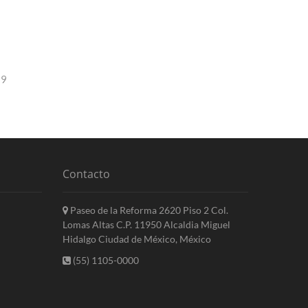
19
Contacto
Paseo de la Reforma 2620 Piso 2 Col.
Lomas Altas C.P. 11950 Alcaldia Miguel
Hidalgo Ciudad de México, México
(55) 1105-0000