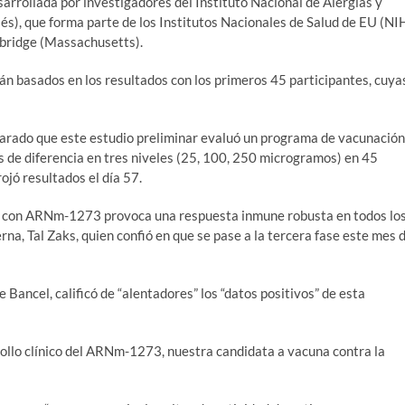
rollada por investigadores del Instituto Nacional de Alergias y
és), que forma parte de los Institutos Nacionales de Salud de EU (NI
mbridge (Massachusetts).
án basados en los resultados con los primeros 45 participantes, cuya
parado que este estudio preliminar evaluó un programa de vacunación
de diferencia en tres niveles (25, 100, 250 microgramos) en 45
ojó resultados el día 57.
ón con ARNm-1273 provoca una respuesta inmune robusta en todos lo
na, Tal Zaks, quien confió en que se pase a la tercera fase este mes 
 Bancel, calificó de “alentadores” los “datos positivos” de esta
ollo clínico del ARNm-1273, nuestra candidata a vacuna contra la