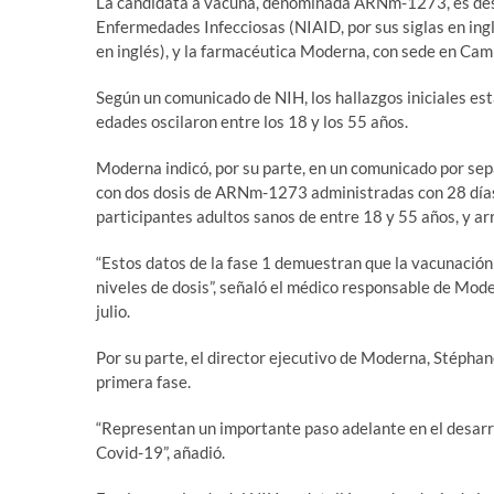
La candidata a vacuna, denominada ARNm-1273, es desar
Enfermedades Infecciosas (NIAID, por sus siglas en ingl
en inglés), y la farmacéutica Moderna, con sede en Ca
Según un comunicado de NIH, los hallazgos iniciales est
edades oscilaron entre los 18 y los 55 años.
Moderna indicó, por su parte, en un comunicado por se
con dos dosis de ARNm-1273 administradas con 28 días 
participantes adultos sanos de entre 18 y 55 años, y arr
“Estos datos de la fase 1 demuestran que la vacunaci
niveles de dosis”, señaló el médico responsable de Moder
julio.
Por su parte, el director ejecutivo de Moderna, Stéphane
primera fase.
“Representan un importante paso adelante en el desarr
Covid-19”, añadió.