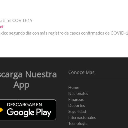
batir el COVID-19
Next
xt
post:
xico segundo día con más registro de casos confirmados de COVID-
carga Nuestra
Conoce Mas
App
Home
Nacionales
Finanzas
Deportes
Seguridad
Internacionales
Tecnologia