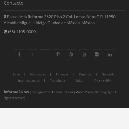
Contacto
Paseo de la Reforma 2620 Piso 2 Col. Lomas Altas C.P. 11950
Alcaldia Miguel Hidalgo Ciudad de México, México
(55) 1105-0000
facebook
twitter
googleplus
pinterest
dribbble
instagram
flickr
linkedin
Home
Nacionales
Finanzas
Deportes
Seguridad
Vida y estilo
Internacionales
Tecnologia
Salud
Informe24.mx
| Designed by:
Theme Freesia
|
WordPress
| © Copyright All
right reserved