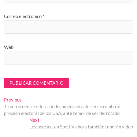
Correo electrónico
*
Web
Navegación
Previous
Previous
post:
Trump ordena excluir a indocumentados de censo rumbo al
de
proceso electoral de los USA, ante temor de ser derrotado
entradas
Next
Next
post:
Los podcast en Spotify ahora también tendrán video