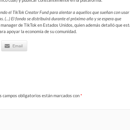
ficó cual) y publicar constantemente en la plataforma.
ndo el TikTok Creator Fund para alentar a aquellos que sueñan con usar
s. (…) El fondo se distribuirá durante el próximo año y se espera que
manager de TikTok en Estados Unidos, quien además detalló que est
para apoyar la economía de su comunidad.
Email
s campos obligatorios están marcados con
*