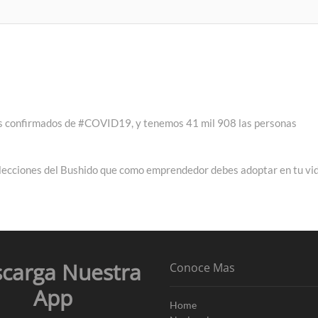
os confirmados de #COVID19, y tenemos 41 mil 908 las personas
 lecciones del Bushido que como emprendedor debes adoptar en tu vi
carga Nuestra
Conoce Mas
App
Home