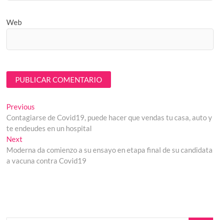
Web
Navegación
Previous
Previous
post:
Contagiarse de Covid19, puede hacer que vendas tu casa, auto y
de
te endeudes en un hospital
entradas
Next
Next
post:
Moderna da comienzo a su ensayo en etapa final de su candidata
a vacuna contra Covid19