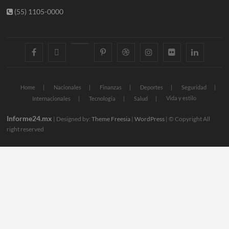
(55) 1105-0000
facebook
twitter
googleplus
pinterest
dribbble
instagram
flickr
linkedin
Home
Nacionales
Finanzas
Deportes
Seguridad
Vida y estilo
Internacionales
Tecnologia
Salud
Informe24.mx
| Designed by:
Theme Freesia
|
WordPress
| © Copyright All
right reserved