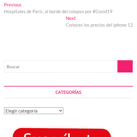
Navegación
Previous
Previous
post:
Hospitales de París, al borde del colapso por #Covid19
de
Next
Next
entradas
post:
Conoces los precios del iphone 12
Buscar
CATEGORÍAS
Categorías