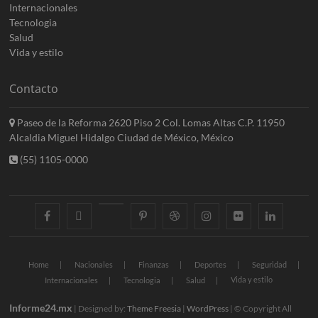
Internacionales
Tecnologia
Salud
Vida y estilo
Contacto
Paseo de la Reforma 2620 Piso 2 Col. Lomas Altas C.P. 11950
Alcaldia Miguel Hidalgo Ciudad de México, México
(55) 1105-0000
facebook
twitter
googleplus
pinterest
dribbble
instagram
flickr
linkedin
Home
Nacionales
Finanzas
Deportes
Seguridad
Vida y estilo
Internacionales
Tecnologia
Salud
Informe24.mx
| Designed by:
Theme Freesia
|
WordPress
| © Copyright All