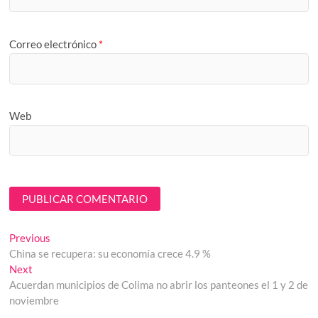
Correo electrónico
*
Web
Navegación
Previous
Previous
post:
China se recupera: su economía crece 4.9 %
de
Next
Next
entradas
post:
Acuerdan municipios de Colima no abrir los panteones el 1 y 2 de
noviembre