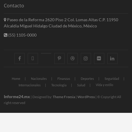
Contacto
Paseo de la Reforma 2620 Piso 2 Col. Lomas Altas C.P. 11950
Alcaldia Miguel Hidalgo Ciudad de México, México
(55) 1105-0000
facebook
twitter
googleplus
pinterest
dribbble
instagram
flickr
linkedin
Home
Nacionales
Finanzas
Deportes
Seguridad
Vida y estilo
Internacionales
Tecnologia
Salud
Informe24.mx
| Designed by:
Theme Freesia
|
WordPress
| © Copyright All
right reserved