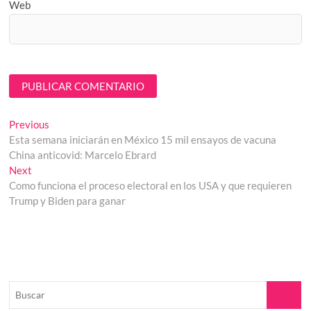
Web
Navegación
Previous
Previous
post:
Esta semana iniciarán en México 15 mil ensayos de vacuna
de
China anticovid: Marcelo Ebrard
entradas
Next
Next
post:
Como funciona el proceso electoral en los USA y que requieren
Trump y Biden para ganar
Buscar