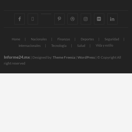
facebook
twitter
googleplus
pinterest
dribbble
instagram
flickr
linkedin
Home
Nacionales
Finanzas
Deportes
Seguridad
Vida y estilo
Internacionales
Tecnologia
Salud
Informe24.mx
| Designed by:
Theme Freesia
|
WordPress
| © Copyright All
right reserved