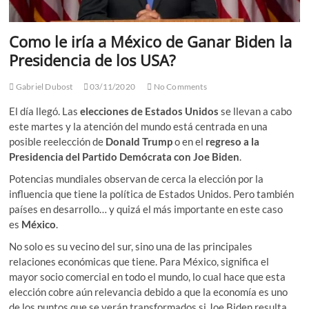
Como le iría a México de Ganar Biden la
Presidencia de los USA?
Gabriel Dubost
03/11/2020
No Comments
El día llegó. Las
elecciones de Estados Unidos
se llevan a cabo
este martes y la atención del mundo está centrada en una
posible reelección de
Donald Trump
o en el
regreso a la
Presidencia del Partido Demócrata con Joe Biden
.
Potencias mundiales observan de cerca la elección por la
influencia que tiene la política de Estados Unidos. Pero también
países en desarrollo… y quizá el más importante en este caso
es
México
.
No solo es su vecino del sur, sino una de las principales
relaciones económicas que tiene. Para México, significa el
mayor socio comercial en todo el mundo, lo cual hace que esta
elección cobre aún relevancia debido a que la economía es uno
de los puntos que se verán transformados si Joe Biden resulta