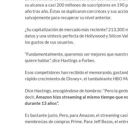
su alcance a casi 200 millones de suscriptores en 190 
año tras año. Éstas se duplicaron con creces y sus acc
salvajemente para recuperar su nivel anterior.
¿Su capitalización de mercado más reciente? 213,300 m
datos y una síntesis perfecta de Hollywood y Silicon V
los gustos de sus usuarios.
“Fundamentalmente, queremos ser mejores que nuestros 
quiere hablar”, dice Hastings a Forbes.
Esos competidores han recibido el memorando, gastando 
rápido crecimiento de Disney+, el tambaleante HBO M
Dice Hastings, encogiéndose de hombros: “Pero la gent
decir,
Amazon hizo streaming al mismo tiempo que no
durante 13 años”.
Es bastante justo. Pero, para Amazon, el streaming cas
membresías de compras Prime. Para Jeff Bezos, el entr