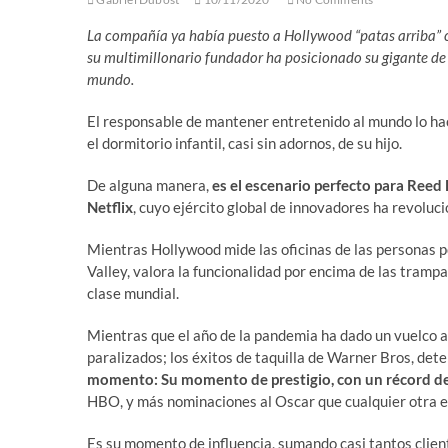
La compañía ya había puesto a Hollywood “patas arriba” c
su multimillonario fundador ha posicionado su gigante d
mundo.
El responsable de mantener entretenido al mundo lo hace
el dormitorio infantil, casi sin adornos, de su hijo.
De alguna manera,
es el escenario perfecto para Reed 
Netflix
, cuyo ejército global de innovadores ha revoluc
Mientras Hollywood mide las oficinas de las personas po
Valley, valora la funcionalidad por encima de las trampa
clase mundial.
Mientras que el año de la pandemia ha dado un vuelco a
paralizados; los éxitos de taquilla de Warner Bros, det
momento: Su momento de prestigio, con un récord d
HBO, y más nominaciones al Oscar que cualquier otra 
Es su momento de influencia, sumando casi tantos clie