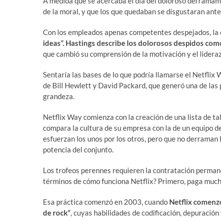
A medida que se acercaba el día del doloroso derramam
de la moral, y que los que quedaban se disgustaran ante 
Con los empleados apenas competentes despejados, la o
ideas”. Hastings describe los dolorosos despidos com
que cambió su comprensión de la motivación y el lidera
Sentaría las bases de lo que podría llamarse el Netflix
de Bill Hewlett y David Packard, que generó una de las p
grandeza.
Netflix Way comienza con la creación de una lista de tal
compara la cultura de su empresa con la de un equipo d
esfuerzan los unos por los otros, pero que no derrama
potencia del conjunto.
Los trofeos perennes requieren la contratación permane
términos de cómo funciona Netflix? Primero, paga much
Esa práctica comenzó en 2003, cuando
Netflix comenzó
de rock”
, cuyas habilidades de codificación, depuraci