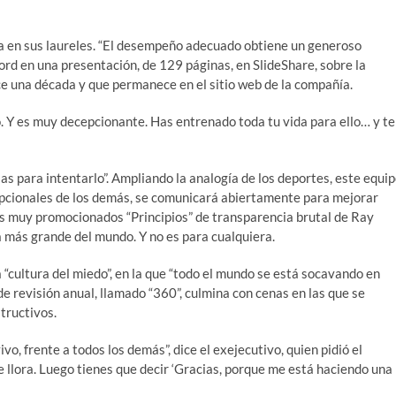
a en sus laureles. “El desempeño adecuado obtiene un generoso
rd en una presentación, de 129 páginas, en SlideShare, sobre la
e una década y que permanece en el sitio web de la compañía.
. Y es muy decepcionante. Has entrenado toda tu vida para ello… y te
as para intentarlo”. Ampliando la analogía de los deportes, este equi
cepcionales de los demás, se comunicará abiertamente para mejorar
los muy promocionados “Principios” de transparencia brutal de Ray
a más grande del mundo. Y no es para cualquiera.
“cultura del miedo”, en la que “todo el mundo se está socavando en
 revisión anual, llamado “360”, culmina con cenas en las que se
tructivos.
o, frente a todos los demás”, dice el exejecutivo, quien pidió el
e llora. Luego tienes que decir ‘Gracias, porque me está haciendo una