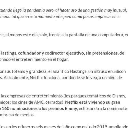
uando llegó la pandemia pero, al hacer uso de una gestión muy inusual,
e modo tal que en este momento prospera como pocas empresas en el
, al menos este día, solo, frente a la pantalla de una computadora, e
Hastings, cofundador y codirector ejecutivo, sin pretensiones, de
ionado el entretenimiento en el hogar.
r sus tótems y grandeza, el analítico Hastings, un intruso en Silicon
s. Actualmente, Netflix funciona, por donde se le vea, a un nivel de
 las empresas de entretenimiento (los parques temáticos de Disney,
enidos; los cines de AMC, cerrados),
Netflix está viviendo su gran
e 160 nominaciones a los premios Emmy
, eclipsando a la dominante
empresa de medios.
ntes en los primeros seis meses del año como en todo 2019, ampliand