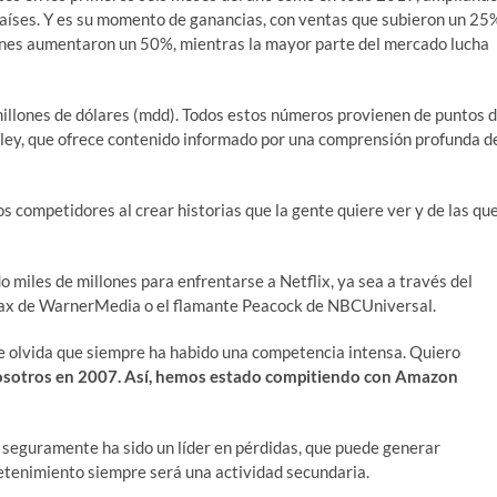
países. Y es su momento de ganancias, con ventas que subieron un 25
iones aumentaron un 50%, mientras la mayor parte del mercado lucha
illones de dólares (mdd). Todos estos números provienen de puntos 
alley, que ofrece contenido informado por una comprensión profunda d
competidores al crear historias que la gente quiere ver y de las qu
miles de millones para enfrentarse a Netflix, ya sea a través del
ax de WarnerMedia o el flamante Peacock de NBCUniversal.
e olvida que siempre ha habido una competencia intensa. Quiero
sotros en 2007. Así, hemos estado compitiendo con Amazon
i seguramente ha sido un líder en pérdidas, que puede generar
etenimiento siempre será una actividad secundaria.