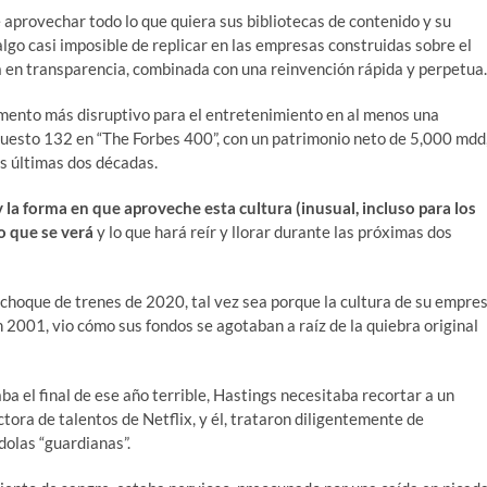
aprovechar todo lo que quiera sus bibliotecas de contenido y su
algo casi imposible de replicar en las empresas construidas sobre el
a en transparencia, combinada con una reinvención rápida y perpetua.
omento más disruptivo para el entretenimiento en al menos una
puesto 132 en “The Forbes 400”, con un patrimonio neto de 5,000 mdd
s últimas dos décadas.
a forma en que aproveche esta cultura (inusual, incluso para los
o que se verá
y lo que hará reír y llorar durante las próximas dos
hoque de trenes de 2020, tal vez sea porque la cultura de su empre
en 2001, vio cómo sus fondos se agotaban a raíz de la quiebra original
a el final de ese año terrible, Hastings necesitaba recortar a un
tora de talentos de Netflix, y él, trataron diligentemente de
dolas “guardianas”.