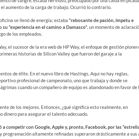
iento de sangre, estaba nervioso, preocupado por una caída en picad
el aumento de la carga de trabajo. Ocurrió lo contrario.
ficina se llenó de energía; estaba
“rebosante de pasión, ímpetu e
o su “experiencia en el camino a Damasco”
, un momento de aclaraci
zgo de los empleados.
 Way, el sucesor de la era web de HP Way, el enfoque de gestión pioner
rimeras historias de Silicon Valley que fueron del garaje a la
entos de élite. En el nuevo libro de Hastings, Aquí no hay reglas,
eportivo profesional de campeonato, uno que trabaja y donde se
n lágrimas cuando un compañero de equipo es abandonado en favor de 
nte de los mejores. Entonces, ¿qué significa esto realmente, en
o dinero para asegurar el talento adecuado.
 a competir con Google, Apple y, pronto, Facebook, por las “estrell
ón y programación altamente refinadas superaron drásticamente a sus 