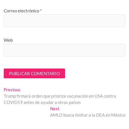
Correo electrónico
*
Web
Navegación
Previous
Previous
post:
Trump firmará orden que prioriza vacunación en USA contra
de
COVID19 antes de ayudar a otros países
entradas
Next
Next
post:
AMLO busca limitar a la DEA en México