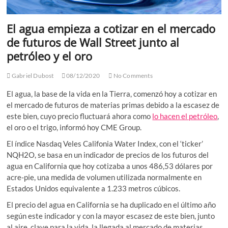
El agua empieza a cotizar en el mercado
de futuros de Wall Street junto al
petróleo y el oro
Gabriel Dubost
08/12/2020
No Comments
El agua, la base de la vida en la Tierra, comenzó hoy a cotizar en
el mercado de futuros de materias primas debido a la escasez de
este bien, cuyo precio fluctuará ahora como
lo hacen el petróleo
,
el oro o el trigo, informó hoy CME Group.
El índice Nasdaq Veles Califonia Water Index, con el ‘ticker’
NQH2O, se basa en un indicador de precios de los futuros del
agua en California que hoy cotizaba a unos 486,53 dólares por
acre-pie, una medida de volumen utilizada normalmente en
Estados Unidos equivalente a 1.233 metros cúbicos.
El precio del agua en California se ha duplicado en el último año
según este indicador y con la mayor escasez de este bien, junto
al aire, clave para la vida, la llegada al mercado de materias