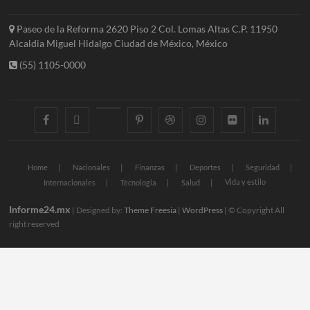
Paseo de la Reforma 2620 Piso 2 Col. Lomas Altas C.P. 11950
Alcaldia Miguel Hidalgo Ciudad de México, México
(55) 1105-0000
facebook
twitter
googleplus
pinterest
dribbble
instagram
flickr
linkedin
Home
Nacionales
Finanzas
Deportes
Seguridad
Vida y estilo
Internacionales
Tecnologia
Salud
Informe24.mx
| Designed by:
Theme Freesia
|
WordPress
| © Copyright All
right reserved