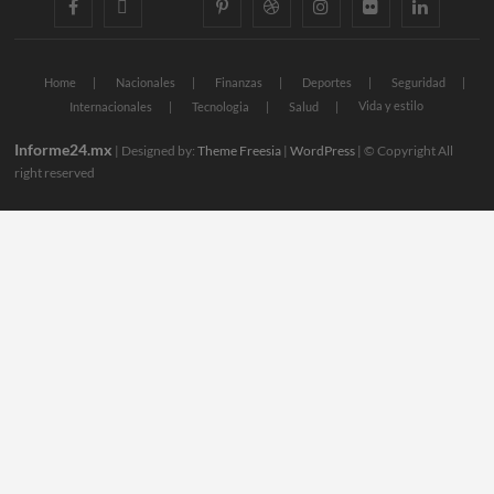
facebook
twitter
googleplus
pinterest
dribbble
instagram
flickr
linkedin
Home
Nacionales
Finanzas
Deportes
Seguridad
Vida y estilo
Internacionales
Tecnologia
Salud
Informe24.mx
| Designed by:
Theme Freesia
|
WordPress
| © Copyright All
right reserved