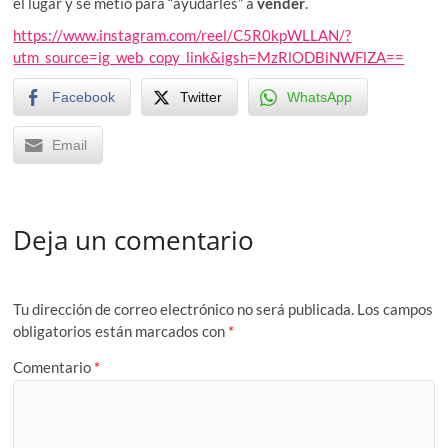
el lugar y se metió para “ayudarles” a
vender
.
https://www.instagram.com/reel/C5R0kpWLLAN/?
utm_source=ig_web_copy_link&igsh=MzRlODBiNWFlZA==
Facebook
Twitter
WhatsApp
Email
Deja un comentario
Tu dirección de correo electrónico no será publicada.
Los campos
obligatorios están marcados con
*
Comentario
*