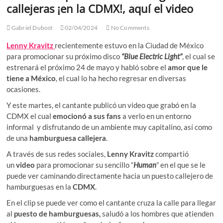
callejeras ¡en la CDMX!, aquí el video
Gabriel Dubost
02/04/2024
No Comments
Lenny Kravitz
recientemente estuvo en la Ciudad de México
para promocionar su próximo disco
“Blue Electric Light”
, el cual se
estrenará el próximo 24 de mayo y habló sobre el
amor que le
tiene a México
, el cual lo ha hecho regresar en diversas
ocasiones.
Y este martes, el cantante publicó un video que grabó en la
CDMX el cual
emocionó a sus fans
a verlo en un entorno
informal y disfrutando de un ambiente muy capitalino, así como
de una
hamburguesa callejera
.
A través de sus redes sociales,
Lenny Kravitz
compartió
un
video
para promocionar su sencillo “
Human
” en el que se le
puede ver caminando directamente hacia un puesto callejero de
hamburguesas en la
CDMX
.
En el clip se puede ver como el cantante cruza la calle para llegar
al
puesto de hamburguesas,
saludó a los hombres que atienden