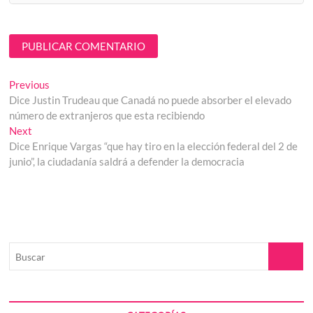
Navegación
Previous
Previous
post:
Dice Justin Trudeau que Canadá no puede absorber el elevado
de
número de extranjeros que esta recibiendo
entradas
Next
Next
post:
Dice Enrique Vargas “que hay tiro en la elección federal del 2 de
junio”, la ciudadanía saldrá a defender la democracia
Buscar