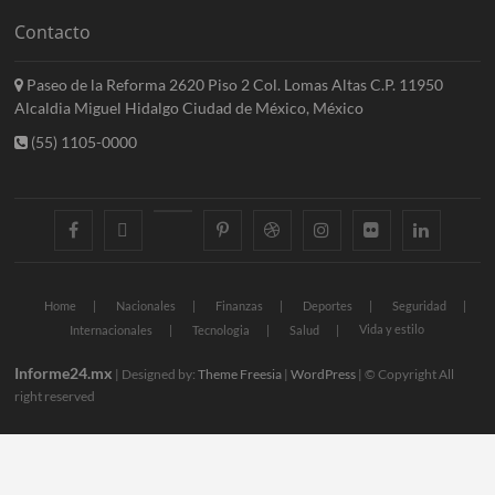
Contacto
Paseo de la Reforma 2620 Piso 2 Col. Lomas Altas C.P. 11950
Alcaldia Miguel Hidalgo Ciudad de México, México
(55) 1105-0000
facebook
twitter
googleplus
pinterest
dribbble
instagram
flickr
linkedin
Home
Nacionales
Finanzas
Deportes
Seguridad
Vida y estilo
Internacionales
Tecnologia
Salud
Informe24.mx
| Designed by:
Theme Freesia
|
WordPress
| © Copyright All
right reserved