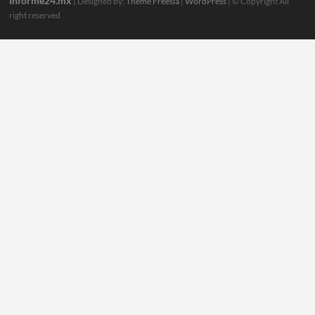
Informe24.mx
| Designed by:
Theme Freesia
|
WordPress
| © Copyright All
right reserved