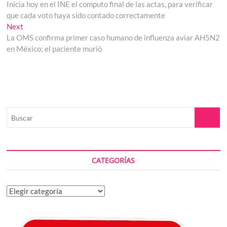
post:
Inicia hoy en el INE el computo final de las actas, para verificar
de
que cada voto haya sido contado correctamente
entradas
Next
Next
post:
La OMS confirma primer caso humano de influenza aviar AH5N2
en México; el paciente murió
Buscar
CATEGORÍAS
Categorías