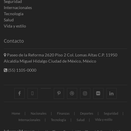
Seguridad
Internacionales
Tecnologia
Salud
Vida y estilo
Contacto
Paseo de la Reforma 2620 Piso 2 Col. Lomas Altas C.P. 11950
Alcaldia Miguel Hidalgo Ciudad de México, México
(55) 1105-0000
facebook
twitter
googleplus
pinterest
dribbble
instagram
flickr
linkedin
Home
Nacionales
Finanzas
Deportes
Seguridad
Vida y estilo
Internacionales
Tecnologia
Salud