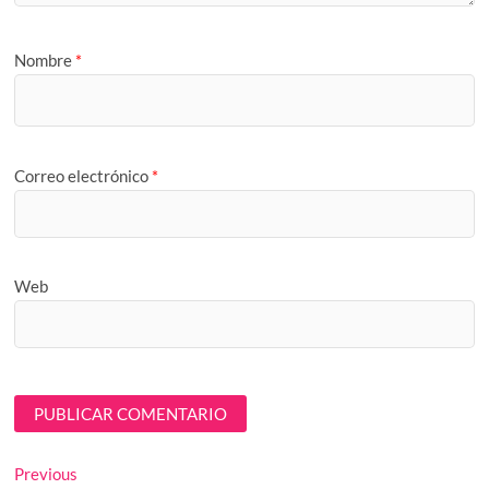
Nombre
*
Correo electrónico
*
Web
Navegación
Previous
Previous