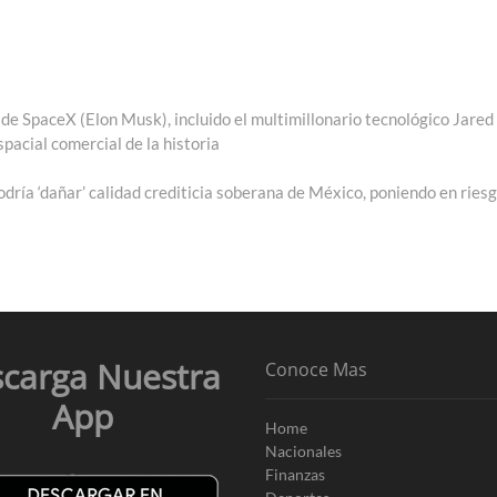
de SpaceX (Elon Musk), incluido el multimillonario tecnológico Jared
pacial comercial de la historia
odría ‘dañar’ calidad crediticia soberana de México, poniendo en ries
carga Nuestra
Conoce Mas
App
Home
Nacionales
Finanzas