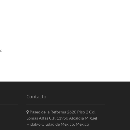
go
Contacto
Paseo de la Reforma 2620 Piso 2 Col.
Lomas Altas C.P. 11950 Alcaldia Miguel
Hidalgo Ciudad de México, México