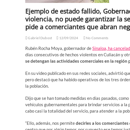
Ejemplo de estado fallido, Goberna
violencia, no puede garantizar la s
pide a comerciantes que abran negoc
Gabriel Dubost
12/09/2024
No Comments
Rubén Rocha Moya, gobernador de
Sinaloa, ha cancelad
días consecutivos de hechos violentos en Culiacán y ot
se detengan las actividades comerciales en la región 
En su video publicado en sus redes sociales, advirtió q
pero destacó que ha habido operativos de los tres órden
la población.
Dijo que se han tomado medidas en días pasados, como l
vehículos gubernamentales para brindar servicios a la p
cabo casi la totalidad del servicio, para atender a la po
“Ello, además, nos permite
decirles a los comerciantes
centro que por algún temor, por supuesto ese temor jus