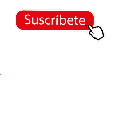
o
,
a