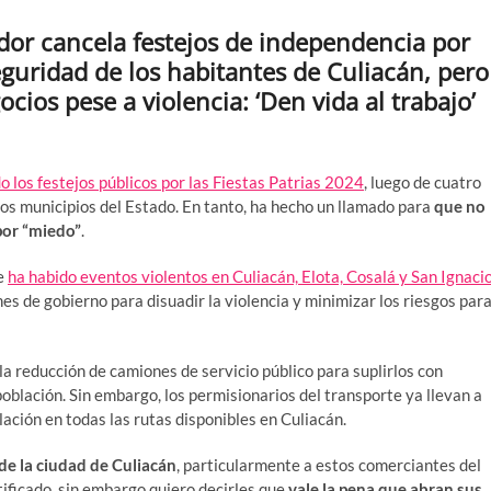
dor cancela festejos de independencia por
eguridad de los habitantes de Culiacán, pero
ios pese a violencia: ‘Den vida al trabajo’
o los festejos públicos por las Fiestas Patrias 2024
, luego de cuatro
ros municipios del Estado. En tanto, ha hecho un llamado para
que no
por “miedo”
.
ue
ha habido eventos violentos en Culiacán, Elota, Cosalá y San Ignaci
es de gobierno para disuadir la violencia y minimizar los riesgos par
a reducción de camiones de servicio público para suplirlos con
oblación. Sin embargo, los permisionarios del transporte ya llevan a
blación en todas las rutas disponibles en Culiacán.
 de la ciudad de Culiacán
, particularmente a estos comerciantes del
tificado, sin embargo quiero decirles que
vale la pena que abran sus