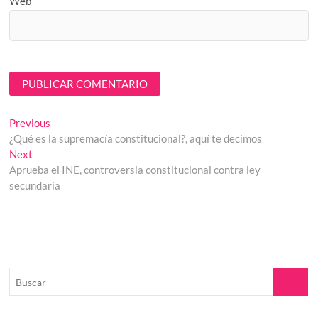
Web
Navegación
Previous
Previous
post:
¿Qué es la supremacía constitucional?, aquí te decimos
de
Next
Next
entradas
post:
Aprueba el INE, controversia constitucional contra ley
secundaria
Buscar