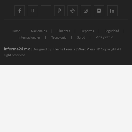
facebook
twitter
googleplus
pinterest
dribbble
instagram
flickr
linkedin
Home
Nacionales
Finanzas
Deportes
Seguridad
Vida y estilo
Internacionales
Tecnologia
Salud
Informe24.mx
| Designed by:
Theme Freesia
|
WordPress
| © Copyright All
right reserved