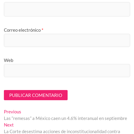
Correo electrónico
*
Web
Navegación
Previous
Previous
post:
Las “remesas” a México caen un 4.6% interanual en septiembre
de
Next
Next
entradas
post:
La Corte desestima acciones de inconstitucionalidad contra