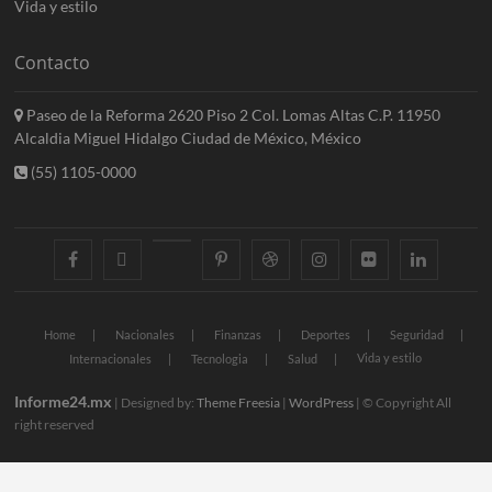
Vida y estilo
Contacto
Paseo de la Reforma 2620 Piso 2 Col. Lomas Altas C.P. 11950
Alcaldia Miguel Hidalgo Ciudad de México, México
(55) 1105-0000
facebook
twitter
googleplus
pinterest
dribbble
instagram
flickr
linkedin
Home
Nacionales
Finanzas
Deportes
Seguridad
Vida y estilo
Internacionales
Tecnologia
Salud
Informe24.mx
| Designed by:
Theme Freesia
|
WordPress
| © Copyright All
right reserved