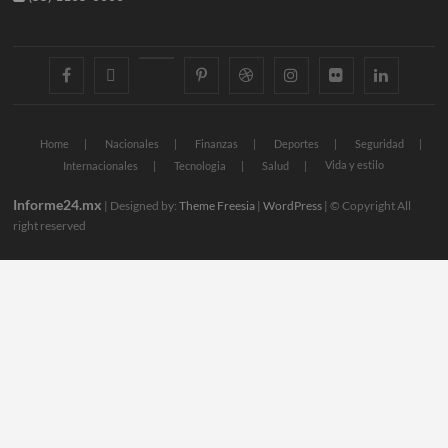
facebook
twitter
googleplus
pinterest
dribbble
instagram
flickr
linkedin
Home
Nacionales
Finanzas
Deportes
Seguridad
Vida y estilo
Internacionales
Tecnologia
Salud
Informe24.mx
| Designed by:
Theme Freesia
|
WordPress
| © Copyright All
right reserved