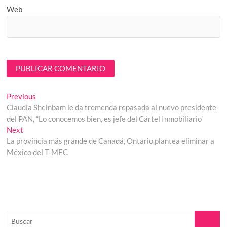
Web
Navegación
Previous
Previous
post:
Claudia Sheinbam le da tremenda repasada al nuevo presidente
de
del PAN, “Lo conocemos bien, es jefe del Cártel Inmobiliario’
entradas
Next
Next
post:
La provincia más grande de Canadá, Ontario plantea eliminar a
México del T-MEC
Buscar