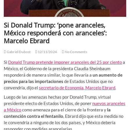
Si Donald Trump: ‘pone aranceles,
México responderá con aranceles’:
Marcelo Ebrard
Gabriel Dubost
12/11/2024
No Comments
Si
Donald Trump pretende imponer aranceles del 25 por ciento
a
México, el Gobierno de la presidenta Claudia Sheinbaum
responderá de manera similar, lo que llevaría a
un aumento de
precios para las importaciones
de Estados Unidos que no
convendría, dijo el
secretario de Economía, Marcelo Ebrard
.
Luego de las amenazas hechas por Donald Trump, virtual
presidente electo de Estados Unidos, de poner
nuevos aranceles
a México
como amenaza para el cierre de la frontera y
la
contención contra el fentanilo
, Ebrard dijo que esta medida no
le convendría a ninguno de los dos países, y México debería
responder con medidas arancelarias.