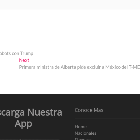
robots con Trump
Next
Next
post:
Primera ministra de Alberta pide excluir a México del T-M
carga Nuestra
Conoce Mas
App
Home
Nacionales
Finanzas