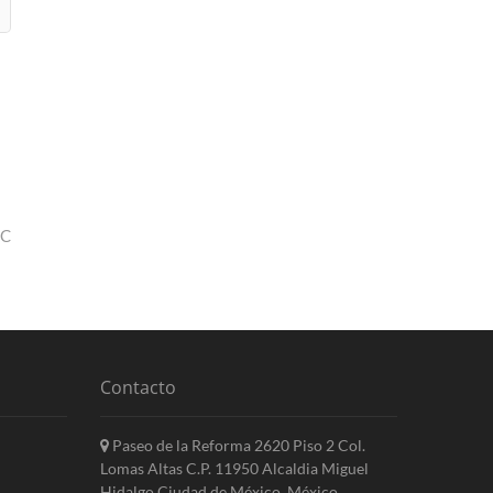
EC
Contacto
Paseo de la Reforma 2620 Piso 2 Col.
Lomas Altas C.P. 11950 Alcaldia Miguel
Hidalgo Ciudad de México, México