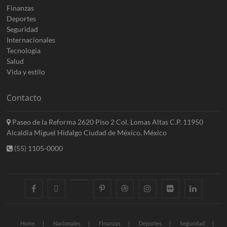
Finanzas
Deportes
Seguridad
Internacionales
Tecnologia
Salud
Vida y estilo
Contacto
Paseo de la Reforma 2620 Piso 2 Col. Lomas Altas C.P. 11950
Alcaldia Miguel Hidalgo Ciudad de México, México
(55) 1105-0000
facebook
twitter
googleplus
pinterest
dribbble
instagram
flickr
linkedin
Home
Nacionales
Finanzas
Deportes
Seguridad