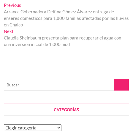
Navegación
Previous
Previous
post:
Arranca Gobernadora Delfina Gómez Álvarez entrega de
de
enseres domésticos para 1,800 familias afectadas por las lluvias
entradas
en Chalco
Next
Next
post:
Claudia Sheinbaum presenta plan para recuperar el agua con
una inversión inicial de 1,000 mdd
Buscar
CATEGORÍAS
Categorías