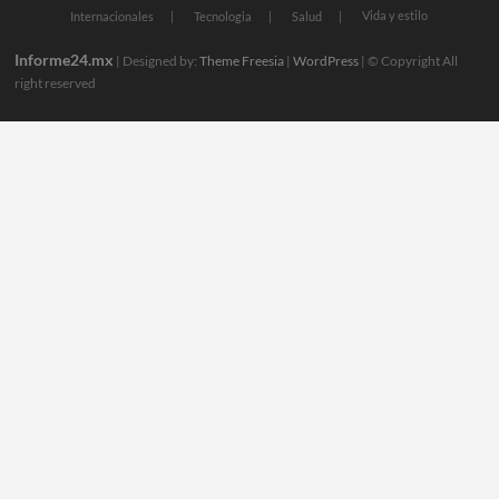
Vida y estilo
Internacionales
Tecnologia
Salud
Informe24.mx
| Designed by:
Theme Freesia
|
WordPress
| © Copyright All
right reserved