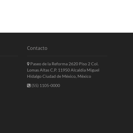
Contacto
Paseo de la Reforma 2620 Piso 2 Col.
Lomas Altas C.P. 11950 Alcaldia Miguel
Hidalgo Ciudad de México, México
(55) 1105-0000