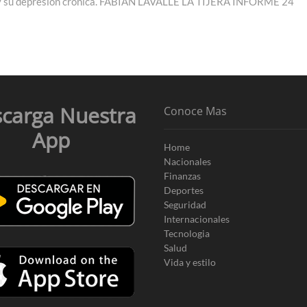
o y su depresión crónica. FABIAN LAVALLE LA TIJERA INFORME 24
carga Nuestra
Conoce Mas
App
Home
Nacionales
Finanzas
Deportes
Seguridad
Internacionales
Tecnologia
Salud
Vida y estilo