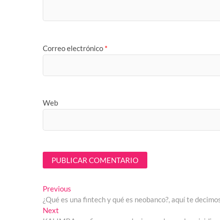
Correo electrónico
*
Web
Navegación
Previous
Previous
post:
¿Qué es una fintech y qué es neobanco?, aquí te decimo
de
Next
Next