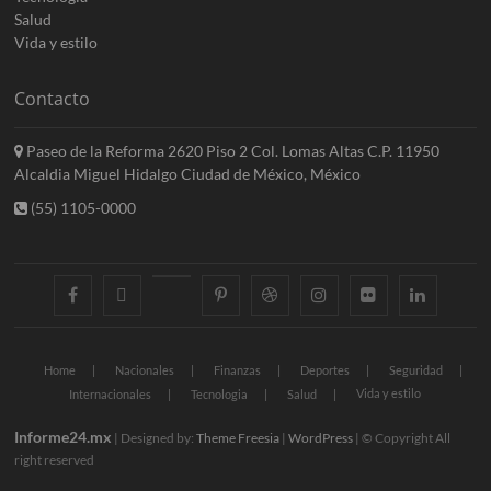
Salud
Vida y estilo
Contacto
Paseo de la Reforma 2620 Piso 2 Col. Lomas Altas C.P. 11950
Alcaldia Miguel Hidalgo Ciudad de México, México
(55) 1105-0000
facebook
twitter
googleplus
pinterest
dribbble
instagram
flickr
linkedin
Home
Nacionales
Finanzas
Deportes
Seguridad
Vida y estilo
Internacionales
Tecnologia
Salud
Informe24.mx
| Designed by:
Theme Freesia
|
WordPress
| © Copyright All
right reserved