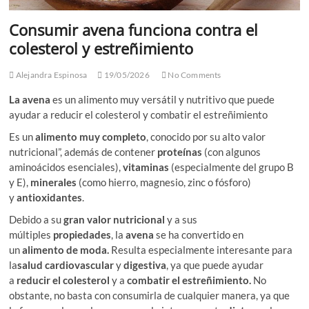
Consumir avena funciona contra el
colesterol y estreñimiento
Alejandra Espinosa
19/05/2026
No Comments
La avena
es un alimento muy versátil y nutritivo que puede
ayudar a reducir el colesterol y combatir el estreñimiento
Es un
alimento muy completo
, conocido por su alto valor
nutricional”, además de contener
proteínas
(con algunos
aminoácidos esenciales),
vitaminas
(especialmente del grupo B
y E),
minerales
(como hierro, magnesio, zinc o fósforo)
y
antioxidantes
.
Debido a su
gran valor nutricional
y a sus
múltiples
propiedades
, la
avena
se ha convertido en
un
alimento de moda
.
Resulta especialmente interesante para
la
salud cardiovascular
y
digestiva
, ya que puede ayudar
a
reducir el colesterol
y a
combatir el estreñimiento
.
No
obstante, no basta con consumirla de cualquier manera, ya que