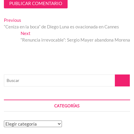
Navegación
Previous
Previous
post:
“Ceniza en la boca” de Diego Luna es ovacionada en Cannes
de
Next
Next
entradas
post:
“Renuncia irrevocable”: Sergio Mayer abandona Morena
Buscar
CATEGORÍAS
Categorías