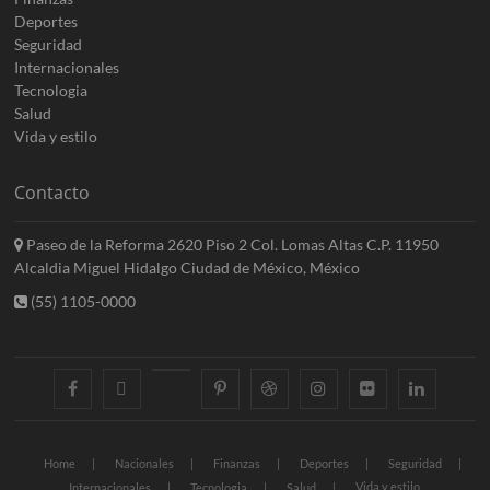
Deportes
Seguridad
Internacionales
Tecnologia
Salud
Vida y estilo
Contacto
Paseo de la Reforma 2620 Piso 2 Col. Lomas Altas C.P. 11950
Alcaldia Miguel Hidalgo Ciudad de México, México
(55) 1105-0000
facebook
twitter
googleplus
pinterest
dribbble
instagram
flickr
linkedin
Home
Nacionales
Finanzas
Deportes
Seguridad
Vida y estilo
Internacionales
Tecnologia
Salud