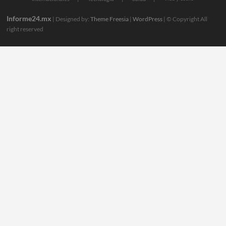
Informe24.mx
| Designed by:
Theme Freesia
|
WordPress
| © Copyright All
right reserved