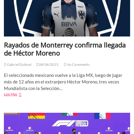
ganaron
en
las
urnas
Rayados de Monterrey confirma llegada
de Héctor Moreno
Gabriel Dubost
08/06/2021
No Comments
El seleccionado mexicano vuelve a la Liga MX, luego de jugar
más de 12 años en el extranjero Héctor Moreno, tres veces
Mundialista con la Selección…
Rayados
Leer Mas
de
Monterrey
confirma
llegada
de
Héctor
Moreno