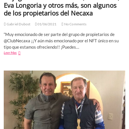
Eva Longoria y otros más, son algunos
de los propietarios del Necaxa
Gabriel Dubost
01/06/2021
No Comments
“Muy emocionado de ser parte del grupo de propietarios de
@ClubNecaxa ¡¡Y aún más emocionado por el NFT único en su
tipo que estamos ofreciendo!! ¡Puedes…
Ex
Leer Mas
jugador
del
Real
Madrid,
Mesut
Ozil,
Eva
Longoria
y
otros
más,
son
algunos
de