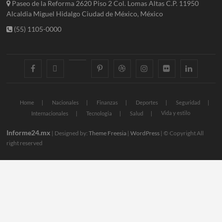
Paseo de la Reforma 2620 Piso 2 Col. Lomas Altas C.P. 11950
Alcaldia Miguel Hidalgo Ciudad de México, México
(55) 1105-0000
facebook
twitter
googleplus
pinterest
dribbble
instagram
flickr
linkedin
Home
Nacionales
Finanzas
Deportes
Seguridad
Vida y estilo
Internacionales
Tecnologia
Salud
Informe24.mx
| Designed by:
Theme Freesia
|
WordPress
| © Copyright All
right reserved