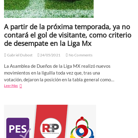
A partir de la próxima temporada, ya no
contará el gol de visitante, como criterio
de desempate en la Liga Mx
Gabriel Dubost
24/05/2021
No Comments
La Asamblea de Dueños de la Liga MX realizó nuevos
movimientos en la liguilla toda vez que, tras una
votación, dejaron la posición en la tabla general como…
A
Leer Mas
partir
de
la
próxima
temporada,
ya
no
contará
el