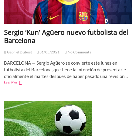
Sergio ‘Kun’ Agüero nuevo futbolista del
Barcelona
Gabriel Dubost
31/05/2021
No Comments
BARCELONA — Sergio Agüero se convierte este lunes en
futbolista del Barcelona, que tiene la intención de presentarle
oficialmente el martes después de haber pasado una revisión…
Sergio
Leer Mas
‘Kun’
Agüero
nuevo
futbolista
del
Barcelona