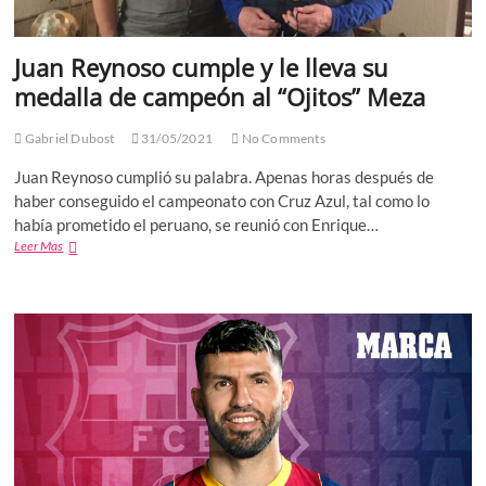
los
propietarios
del
Juan Reynoso cumple y le lleva su
Necaxa
medalla de campeón al “Ojitos” Meza
Gabriel Dubost
31/05/2021
No Comments
Juan Reynoso cumplió su palabra. Apenas horas después de
haber conseguido el campeonato con Cruz Azul, tal como lo
había prometido el peruano, se reunió con Enrique…
Juan
Leer Mas
Reynoso
cumple
y
le
lleva
su
medalla
de
campeón
al
“Ojitos”
Meza