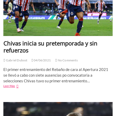
Chivas inicia su pretemporada y sin
refuerzos
Gabriel Dubost
04/06/2021
No Comments
El primer entrenamiento del Rebaño de cara al Apertura 2021
se llevó a cabo con siete ausencias po convocatoria a
selecciones Chivas tuvo su primer entrenamiento…
Chivas
Leer Mas
inicia
su
pretemporada
y
sin
refuerzos