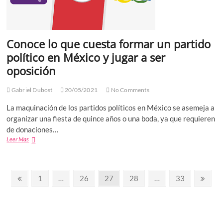
gol
de
visitante,
como
Conoce lo que cuesta formar un partido
criterio
de
político en México y jugar a ser
desempate
oposición
en
la
Liga
Gabriel Dubost
20/05/2021
No Comments
Mx
La maquinación de los partidos políticos en México se asemeja a
organizar una fiesta de quince años o una boda, ya que requieren
de donaciones…
Conoce
Leer Mas
lo
que
cuesta
Paginación
formar
Previous
Page
Page
Page
Page
Page
Next
1
…
26
27
28
…
33
un
page
page
de
partido
político
entradas
en
México