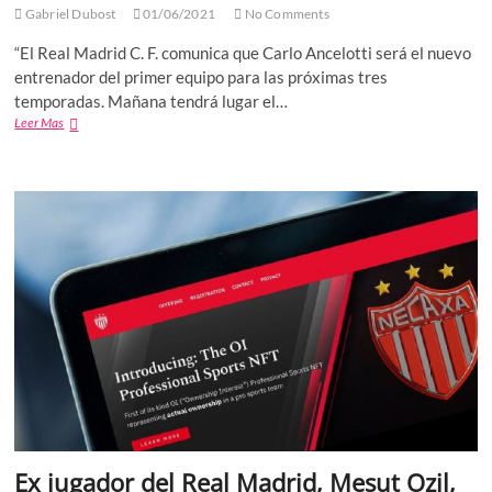
Gabriel Dubost
01/06/2021
No Comments
“El Real Madrid C. F. comunica que Carlo Ancelotti será el nuevo
entrenador del primer equipo para las próximas tres
temporadas. Mañana tendrá lugar el…
Carlo
Leer Mas
Ancelotti
,
nuevo
técnico
del
Real
Madrid
Ex jugador del Real Madrid, Mesut Ozil,