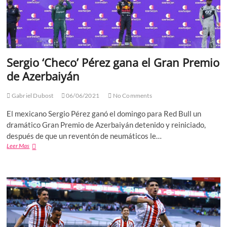
Sergio ‘Checo’ Pérez gana el Gran Premio
de Azerbaiyán
Gabriel Dubost
06/06/2021
No Comments
El mexicano Sergio Pérez ganó el domingo para Red Bull un
dramático Gran Premio de Azerbaiyán detenido y reiniciado,
después de que un reventón de neumáticos le…
Sergio
Leer Mas
‘Checo’
Pérez
gana
el
Gran
Premio
de
Azerbaiyán