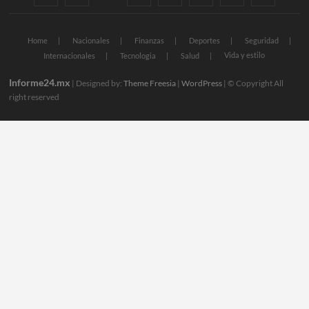
Home
Nacionales
Finanzas
Deportes
Seguridad
Vida y estilo
Internacionales
Tecnologia
Salud
Informe24.mx
| Designed by:
Theme Freesia
|
WordPress
| © Copyright All
right reserved