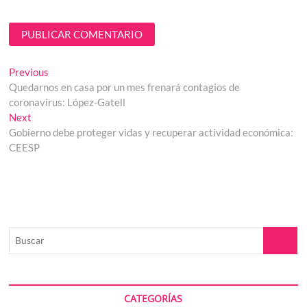
Navegación
Previous
Previous
post:
Quedarnos en casa por un mes frenará contagios de
de
coronavirus: López-Gatell
entradas
Next
Next
post:
Gobierno debe proteger vidas y recuperar actividad económica:
CEESP
Buscar
CATEGORÍAS