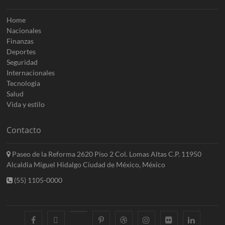
Home
Nacionales
Finanzas
Deportes
Seguridad
Internacionales
Tecnologia
Salud
Vida y estilo
Contacto
Paseo de la Reforma 2620 Piso 2 Col. Lomas Altas C.P. 11950
Alcaldia Miguel Hidalgo Ciudad de México, México
(55) 1105-0000
facebook
twitter
googleplus
pinterest
dribbble
instagram
flickr
linkedin