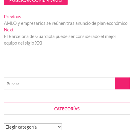
Navegación
Previous
Previous
post:
AMLO y empresarios se reúnen tras anuncio de plan económico
de
Next
Next
entradas
post:
El Barcelona de Guardiola puede ser considerado el mejor
equipo del siglo XXI
Buscar
CATEGORÍAS
Categorías