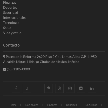
Finanzas
Deportes
Seguridad
Internacionales
Tecnologia
Salud
Vida y estilo
Contacto
Paseo de la Reforma 2620 Piso 2 Col. Lomas Altas C.P. 11950
Alcaldia Miguel Hidalgo Ciudad de México, México
(55) 1105-0000
facebook
twitter
googleplus
pinterest
dribbble
instagram
flickr
linkedin
Home
Nacionales
Finanzas
Deportes
Seguridad