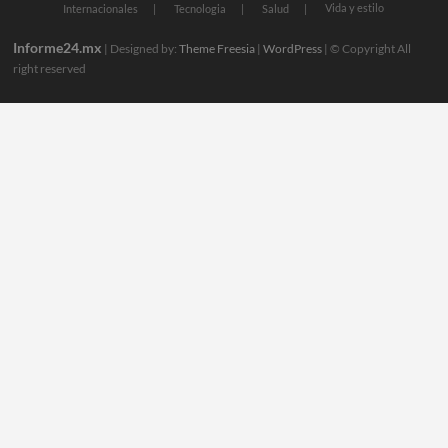
Vida y estilo
Internacionales
Tecnologia
Salud
Informe24.mx
| Designed by:
Theme Freesia
|
WordPress
| © Copyright All
right reserved