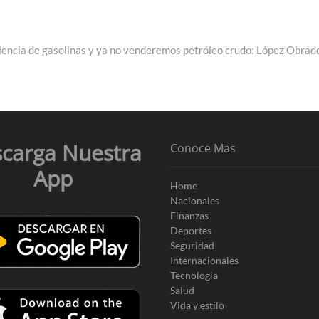
ciencia de gasolinas y ya no venderemos petróleo crudo: López Obrad
carga Nuestra
Conoce Mas
App
Home
Nacionales
Finanzas
Deportes
Seguridad
Internacionales
Tecnologia
Salud
Vida y estilo