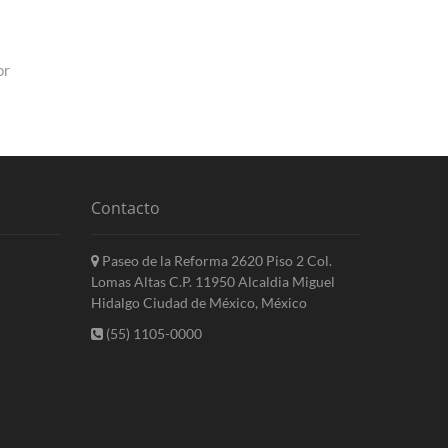
or
Contacto
Paseo de la Reforma 2620 Piso 2 Col.
Lomas Altas C.P. 11950 Alcaldia Miguel
Hidalgo Ciudad de México, México
(55) 1105-0000