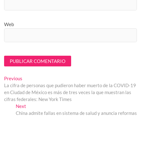
Web
Navegación
Previous
Previous
post:
La cifra de personas que pudieron haber muerto de la COVID-19
de
en Ciudad de México es más de tres veces la que muestran las
entradas
cifras federales: New York Times
Next
Next
post:
China admite fallas en sistema de salud y anuncia reformas