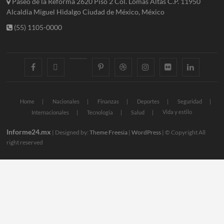
Paseo de la Reforma 2620 Piso 2 Col. Lomas Altas C.P. 11950
Alcaldia Miguel Hidalgo Ciudad de México, México
(55) 1105-0000
facebook
twitter
googleplus
pinterest
dribbble
instagram
flickr
linkedin
Home
Nacionales
Finanzas
Deportes
Seguridad
Vida y estilo
Internacionales
Tecnologia
Salud
Informe24.mx
| Designed by:
Theme Freesia
|
WordPress
| © Copyright All
right reserved