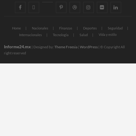
facebook
twitter
googleplus
pinterest
dribbble
instagram
flickr
linkedin
Home
Nacionales
Finanzas
Deportes
Seguridad
Vida y estilo
Internacionales
Tecnologia
Salud
Informe24.mx
| Designed by:
Theme Freesia
|
WordPress
| © Copyright All
right reserved