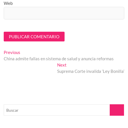
Web
Navegación
Previous
Previous
post:
China admite fallas en sistema de salud y anuncia reformas
de
Next
Next
entradas
post:
Suprema Corte invalida ‘Ley Bonilla’
Buscar