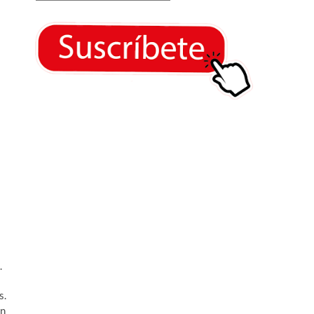
.
s.
En