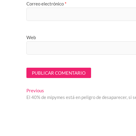
Correo electrónico
*
Web
Navegación
Previous
Previous
post:
El 40% de mipymes está en peligro de desaparecer, si 
de
entradas