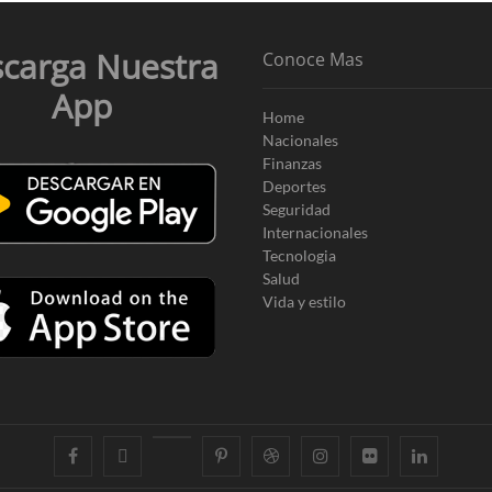
carga Nuestra
Conoce Mas
App
Home
Nacionales
Finanzas
Deportes
Seguridad
Internacionales
Tecnologia
Salud
Vida y estilo
facebook
twitter
googleplus
pinterest
dribbble
instagram
flickr
linkedin