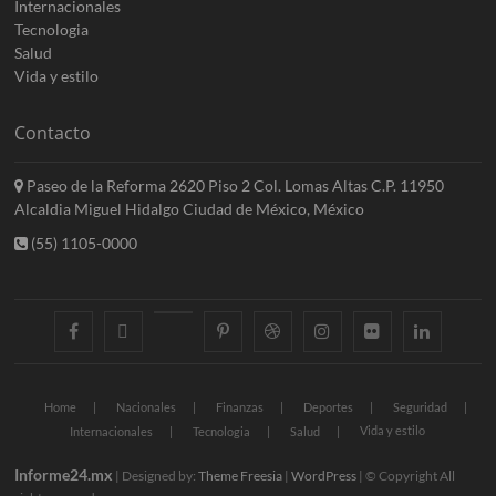
Internacionales
Tecnologia
Salud
Vida y estilo
Contacto
Paseo de la Reforma 2620 Piso 2 Col. Lomas Altas C.P. 11950
Alcaldia Miguel Hidalgo Ciudad de México, México
(55) 1105-0000
facebook
twitter
googleplus
pinterest
dribbble
instagram
flickr
linkedin
Home
Nacionales
Finanzas
Deportes
Seguridad
Vida y estilo
Internacionales
Tecnologia
Salud
Informe24.mx
| Designed by:
Theme Freesia
|
WordPress
| © Copyright All