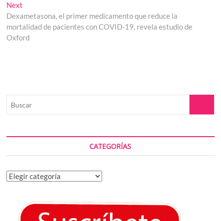
entradas
Next
Next
post:
Dexametasona, el primer medicamento que reduce la
mortalidad de pacientes con COVID-19, revela estudio de
Oxford
Buscar
CATEGORÍAS
Categorías