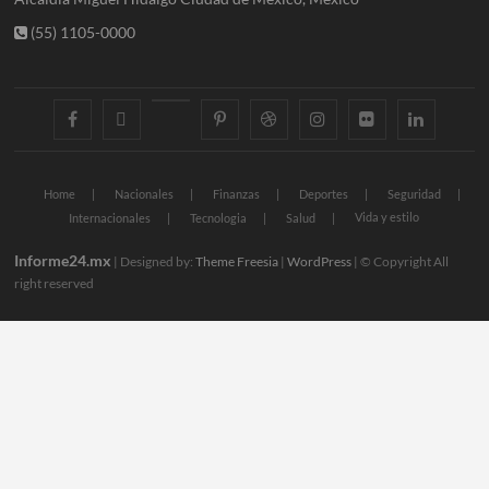
(55) 1105-0000
facebook
twitter
googleplus
pinterest
dribbble
instagram
flickr
linkedin
Home
Nacionales
Finanzas
Deportes
Seguridad
Vida y estilo
Internacionales
Tecnologia
Salud
Informe24.mx
| Designed by:
Theme Freesia
|
WordPress
| © Copyright All
right reserved