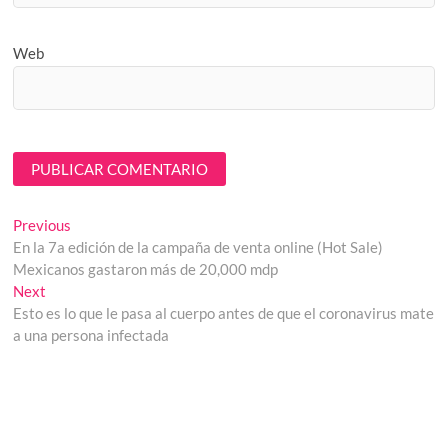
Web
Navegación
Previous
Previous
post:
En la 7a edición de la campaña de venta online (Hot Sale)
de
Mexicanos gastaron más de 20,000 mdp
entradas
Next
Next
post:
Esto es lo que le pasa al cuerpo antes de que el coronavirus mate
a una persona infectada