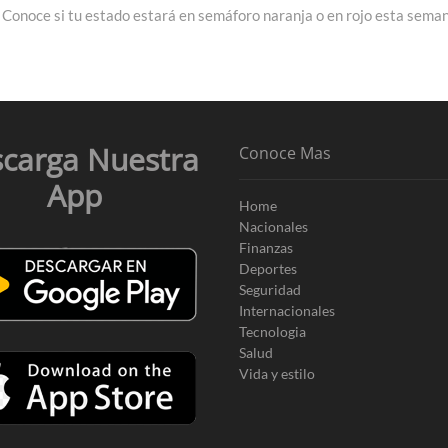
post:
Conoce si tu estado estará en semáforo naranja o en rojo esta sema
carga Nuestra
Conoce Mas
App
Home
Nacionales
Finanzas
Deportes
Seguridad
Internacionales
Tecnologia
Salud
Vida y estilo