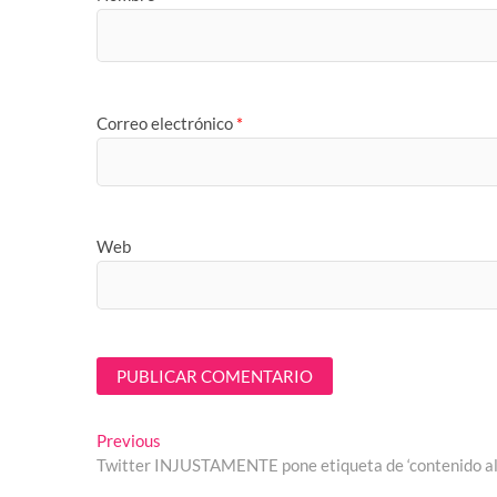
Correo electrónico
*
Web
Navegación
Previous
Previous
post:
Twitter INJUSTAMENTE pone etiqueta de ‘contenido al
de