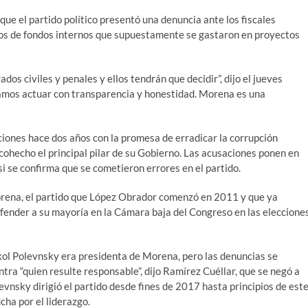
 que el partido político presentó una denuncia ante los fiscales
esos de fondos internos que supuestamente se gastaron en proyectos
os civiles y penales y ellos tendrán que decidir”, dijo el jueves
tamos actuar con transparencia y honestidad. Morena es una
ciones hace dos años con la promesa de erradicar la corrupción
 cohecho el principal pilar de su Gobierno. Las acusaciones ponen en
i se confirma que se cometieron errores en el partido.
rena, el partido que López Obrador comenzó en 2011 y que ya
fender a su mayoría en la Cámara baja del Congreso en las eleccione
kol Polevnsky era presidenta de Morena, pero las denuncias se
tra “quien resulte responsable”, dijo Ramírez Cuéllar, que se negó a
evnsky dirigió el partido desde fines de 2017 hasta principios de est
ha por el liderazgo.