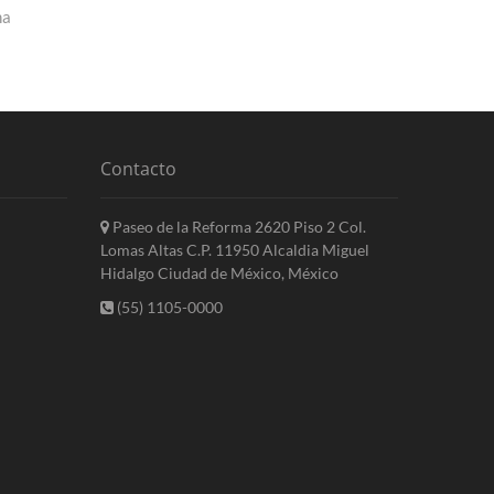
na
Contacto
Paseo de la Reforma 2620 Piso 2 Col.
Lomas Altas C.P. 11950 Alcaldia Miguel
Hidalgo Ciudad de México, México
(55) 1105-0000